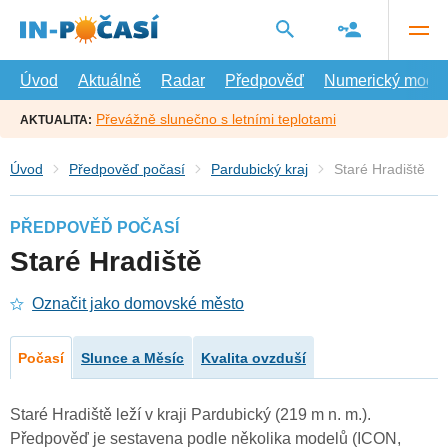
Přejít
na
hlavní
obsah
Úvod
Aktuálně
Radar
Předpověď
Numerický model
Převážně slunečno s letními teplotami
AKTUALITA:
Úvod
Předpověď počasí
Pardubický kraj
Staré Hradiště
PŘEDPOVĚĎ POČASÍ
Staré Hradiště
Označit jako domovské město
Počasí
Slunce a Měsíc
Kvalita ovzduší
Staré Hradiště leží v kraji Pardubický (219 m n. m.).
Předpověď je sestavena podle několika modelů (ICON,