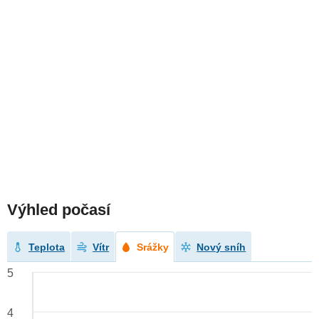
Výhled počasí
Teplota
Vítr
Srážky
Nový sníh
5
4