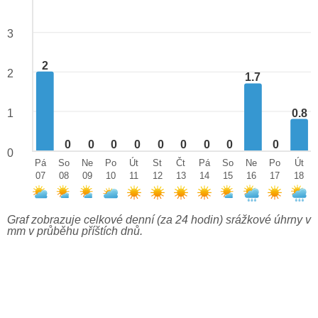
3
2
2
1.7
0.8
1
0
0
0
0
0
0
0
0
0
0
Pá
So
Ne
Po
Út
St
Čt
Pá
So
Ne
Po
Út
07
08
09
10
11
12
13
14
15
16
17
18
Graf zobrazuje celkové denní (za 24 hodin) srážkové úhrny v
mm v průběhu příštích dnů.