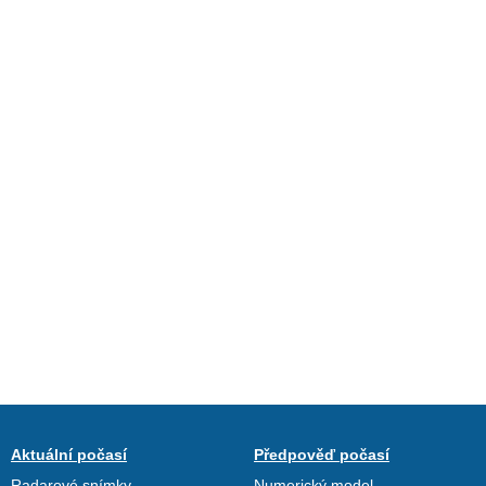
Aktuální počasí
Předpověď počasí
Radarové snímky
Numerický model