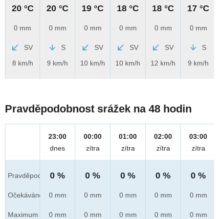
20 °C
20 °C
19 °C
18 °C
18 °C
17 °C
0 mm
0 mm
0 mm
0 mm
0 mm
0 mm
SV
S
SV
SV
SV
S
8 km/h
9 km/h
10 km/h
10 km/h
12 km/h
9 km/h
Pravděpodobnost srážek na 48 hodin
23:00
00:00
01:00
02:00
03:00
dnes
zítra
zítra
zítra
zítra
0 %
0 %
0 %
0 %
0 %
Pravděpod.
Očekáváno
0 mm
0 mm
0 mm
0 mm
0 mm
Maximum
0 mm
0 mm
0 mm
0 mm
0 mm