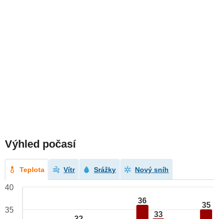
Výhled počasí
Teplota
Vítr
Srážky
Nový sníh
40
36
35
35
33