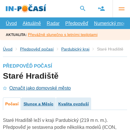
Přejít
na
hlavní
obsah
Úvod
Aktuálně
Radar
Předpověď
Numerický model
Převážně slunečno s letními teplotami
AKTUALITA:
Úvod
Předpověď počasí
Pardubický kraj
Staré Hradiště
PŘEDPOVĚĎ POČASÍ
Staré Hradiště
Označit jako domovské město
Počasí
Slunce a Měsíc
Kvalita ovzduší
Staré Hradiště leží v kraji Pardubický (219 m n. m.).
Předpověď je sestavena podle několika modelů (ICON,