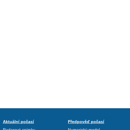
Aktuální počasí
Předpověď počasí
Radarové snímky
Numerický model