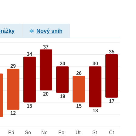
Srážky
Nový sníh
37
35
34
30
30
29
26
20
19
17
15
15
13
12
Pá
So
Ne
Po
Út
St
Čt