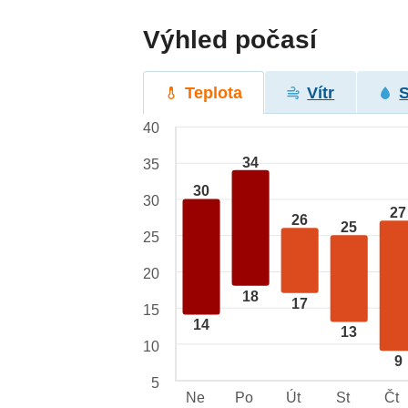
Výhled počasí
Teplota
Vítr
40
34
35
30
30
27
26
25
25
20
18
17
15
14
13
10
9
5
Ne
Po
Út
St
Čt