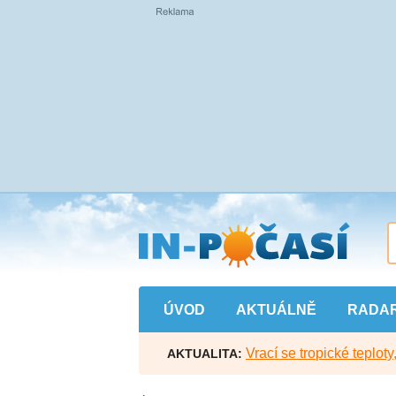
Přejít
na
hlavní
obsah
ÚVOD
AKTUÁLNĚ
RADA
Vrací se tropické teploty
AKTUALITA: