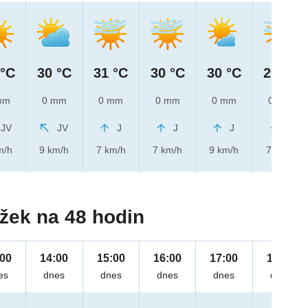
 °C
30 °C
31 °C
30 °C
30 °C
29 °C
mm
0 mm
0 mm
0 mm
0 mm
0 mm
JV
JV
J
J
J
J
m/h
9 km/h
7 km/h
7 km/h
9 km/h
7 km/h
žek na 48 hodin
:00
14:00
15:00
16:00
17:00
18:00
es
dnes
dnes
dnes
dnes
dnes