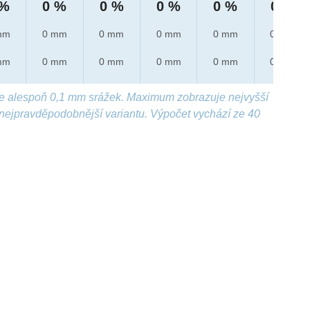
 %
0 %
0 %
0 %
0 %
0 %
mm
0 mm
0 mm
0 mm
0 mm
0 mm
mm
0 mm
0 mm
0 mm
0 mm
0 mm
e alespoň 0,1 mm srážek. Maximum zobrazuje nejvyšší
nejpravděpodobnější variantu. Výpočet vychází ze 40