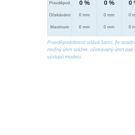
0 %
0 %
0
Pravděpod.
Očekáváno
0 mm
0 mm
0 
Maximum
0 mm
0 mm
0 
Pravděpodobnost udává šanci, že spadn
možný úhrn srážek, očekávaný úhrn pak 
výstupů modelu.