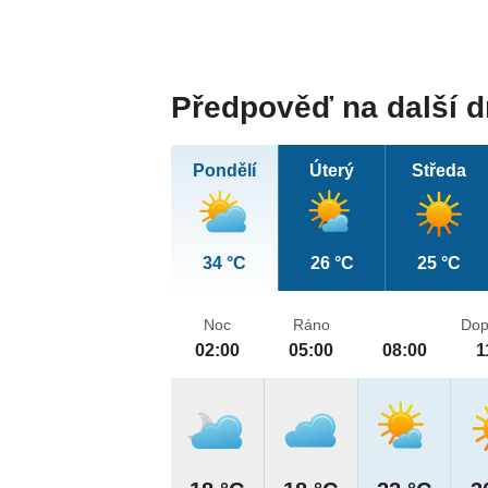
Předpověď na další 
Pondělí
Úterý
Středa
34 °C
26 °C
25 °C
Noc
Ráno
Dop
02:00
05:00
08:00
1