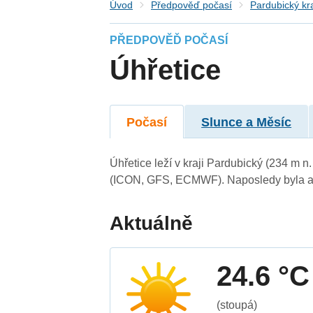
Úvod
Předpověď počasí
Pardubický kr
PŘEDPOVĚĎ POČASÍ
Úhřetice
Počasí
Slunce a Měsíc
Úhřetice leží v kraji Pardubický (234 m 
(ICON, GFS, ECMWF). Naposledy byla ak
Aktuálně
24.6 °C
(stoupá)