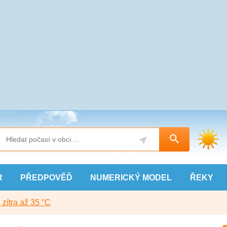
R
PŘEDPOVĚĎ
NUMERICKÝ
MODEL
ŘEKY
, zítra až 35 °C