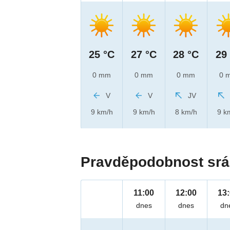
25 °C
27 °C
28 °C
29
0 mm
0 mm
0 mm
0 
V
V
JV
9 km/h
9 km/h
8 km/h
9 k
Pravděpodobnost srá
11:00
12:00
13
dnes
dnes
dn