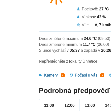
Pocitově:
27 °C
Vlhkost:
43 %
Vítr:
V, 7 km/
Dnes změřené maximum
24.6 °C
(09:50)
Dnes změřené minimum
11.7 °C
(06:00)
Slunce vychází v
05:37
a zapadá v
20:2
Nepřehlédněte z lokality Úhřetice:
Kamery
Počasí u vás
3
2
Podrobná předpověď 
11:00
12:00
13:00
14