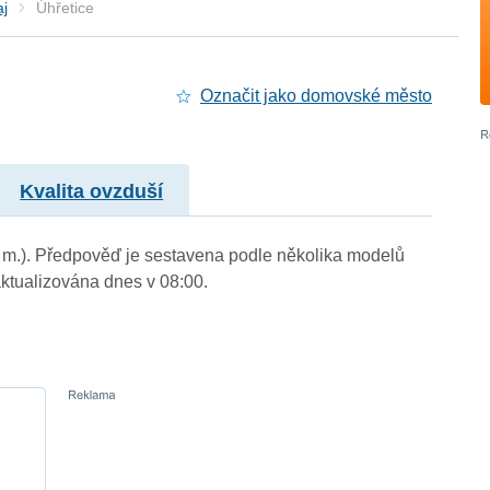
aj
Úhřetice
Označit jako domovské město
Kvalita ovzduší
n. m.). Předpověď je sestavena podle několika modelů
tualizována dnes v 08:00.