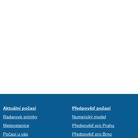
Aktuální počasí
Předpověď počasí
Radarové snímky
Numerický model
Meteostanice
Předpověď pro Prahu
Počasí u vás
Předpověď pro Brno