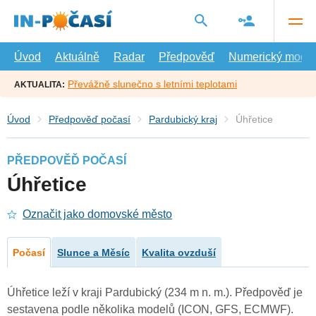
Přejít
na
hlavní
obsah
Úvod
Aktuálně
Radar
Předpověď
Numerický model
Převážně slunečno s letními teplotami
AKTUALITA:
Úvod
Předpověď počasí
Pardubický kraj
Úhřetice
PŘEDPOVĚĎ POČASÍ
Úhřetice
Označit jako domovské město
Počasí
Slunce a Měsíc
Kvalita ovzduší
Úhřetice leží v kraji Pardubický (234 m n. m.). Předpověď je
sestavena podle několika modelů (ICON, GFS, ECMWF).