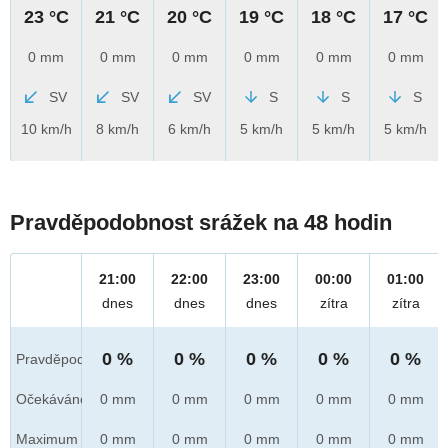
23 °C
21 °C
20 °C
19 °C
18 °C
17 °C
0 mm
0 mm
0 mm
0 mm
0 mm
0 mm
SV
SV
SV
S
S
S
10 km/h
8 km/h
6 km/h
5 km/h
5 km/h
5 km/h
Pravděpodobnost srážek na 48 hodin
21:00
22:00
23:00
00:00
01:00
dnes
dnes
dnes
zítra
zítra
0 %
0 %
0 %
0 %
0 %
Pravděpod.
Očekáváno
0 mm
0 mm
0 mm
0 mm
0 mm
Maximum
0 mm
0 mm
0 mm
0 mm
0 mm