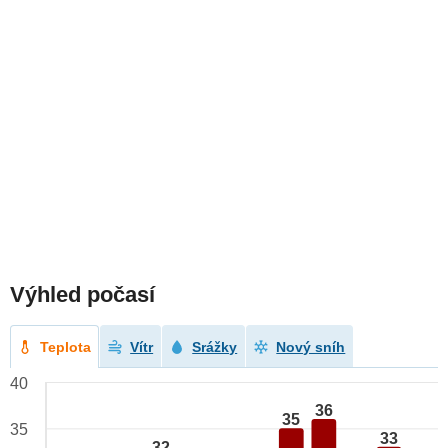
Výhled počasí
Teplota
Vítr
Srážky
Nový sníh
40
36
35
35
33