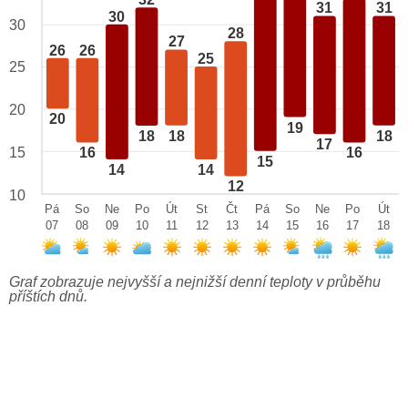
32
31
31
30
30
28
27
26
26
25
25
20
20
19
18
18
18
17
15
16
16
15
14
14
12
10
Pá
So
Ne
Po
Út
St
Čt
Pá
So
Ne
Po
Út
07
08
09
10
11
12
13
14
15
16
17
18
Graf zobrazuje nejvyšší a nejnižší denní teploty v průběhu
příštích dnů.