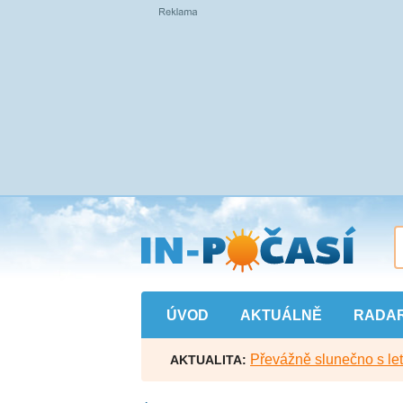
Přejít
na
hlavní
obsah
ÚVOD
AKTUÁLNĚ
RADA
Převážně slunečno s let
AKTUALITA: