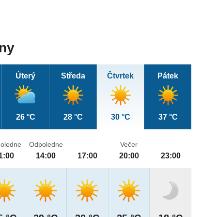
dny
Úterý
Středa
Čtvrtek
Pátek
26 °C
28 °C
30 °C
37 °C
oledne
Odpoledne
Večer
1:00
14:00
17:00
20:00
23:00