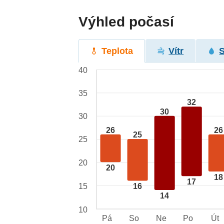
Výhled počasí
Teplota
Vítr
40
35
32
30
30
26
26
25
25
20
20
18
17
15
16
14
10
Pá
So
Ne
Po
Út