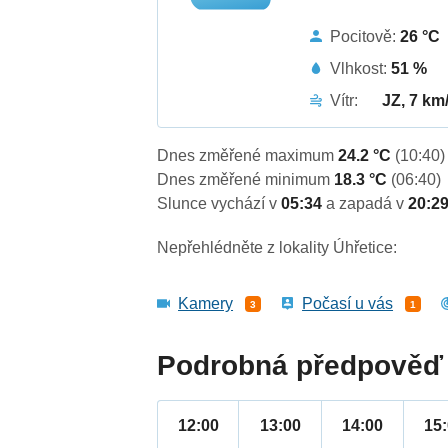
Pocitově:
26 °C
Vlhkost:
51 %
Vítr:
JZ, 7 km
Dnes změřené maximum
24.2 °C
(10:40)
Dnes změřené minimum
18.3 °C
(06:40)
Slunce vychází v
05:34
a zapadá v
20:2
Nepřehlédněte z lokality Úhřetice:
Kamery
Počasí u vás
3
1
Podrobná předpověď 
12:00
13:00
14:00
15