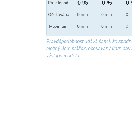
0 %
0 %
0
Pravděpod.
Očekáváno
0 mm
0 mm
0 
Maximum
0 mm
0 mm
0 
Pravděpodobnost udává šanci, že spadn
možný úhrn srážek, očekávaný úhrn pak 
výstupů modelu.