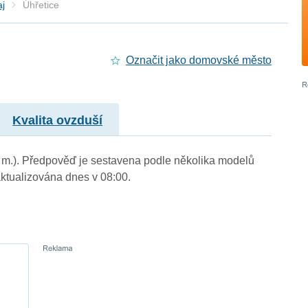
aj
Úhřetice
Označit jako domovské město
Kvalita ovzduší
n. m.). Předpověď je sestavena podle několika modelů
tualizována dnes v 08:00.