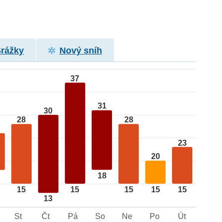
Srážky
Nový sníh
37
31
30
28
28
23
20
18
15
15
15
15
15
13
St
Čt
Pá
So
Ne
Po
Út