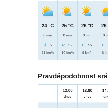
24 °C
25 °C
26 °C
26
0 mm
0 mm
0 mm
0 
S
SV
SV
11 km/h
10 km/h
9 km/h
8 k
Pravděpodobnost srá
12:00
13:00
14
dnes
dnes
dn