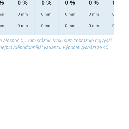
 %
0 %
0 %
0 %
0 %
0 %
mm
0 mm
0 mm
0 mm
0 mm
0 mm
mm
0 mm
0 mm
0 mm
0 mm
0 mm
e alespoň 0,1 mm srážek. Maximum zobrazuje nejvyšší
nejpravděpodobnější variantu. Výpočet vychází ze 40