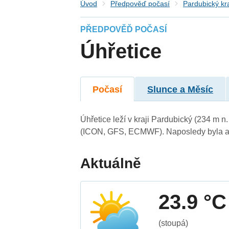
Úvod
Předpověď počasí
Pardubický kr
PŘEDPOVĚĎ POČASÍ
Úhřetice
Počasí
Slunce a Měsíc
Úhřetice leží v kraji Pardubický (234 m 
(ICON, GFS, ECMWF). Naposledy byla ak
Aktuálně
23.9 °C
(stoupá)