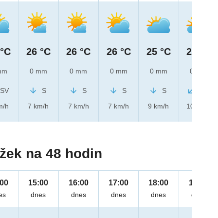
 °C
26 °C
26 °C
26 °C
25 °C
24 °C
mm
0 mm
0 mm
0 mm
0 mm
0 mm
SV
S
S
S
S
SV
m/h
7 km/h
7 km/h
7 km/h
9 km/h
10 km/h
žek na 48 hodin
:00
15:00
16:00
17:00
18:00
19:00
es
dnes
dnes
dnes
dnes
dnes