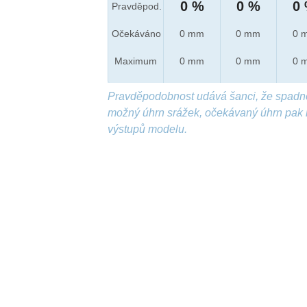
0 %
0 %
0
Pravděpod.
Očekáváno
0 mm
0 mm
0 
Maximum
0 mm
0 mm
0 
Pravděpodobnost udává šanci, že spadn
možný úhrn srážek, očekávaný úhrn pak 
výstupů modelu.