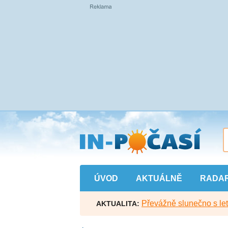
Přejít
na
hlavní
obsah
ÚVOD
AKTUÁLNĚ
RADA
Převážně slunečno s let
AKTUALITA: