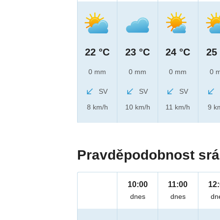
22 °C
23 °C
24 °C
25
0 mm
0 mm
0 mm
0 
SV
SV
SV
8 km/h
10 km/h
11 km/h
9 k
Pravděpodobnost srá
10:00
11:00
12
dnes
dnes
dn