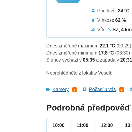
Pocitově:
24 °C
Vlhkost:
62 %
Vítr:
SZ, 4 km
Dnes změřené maximum
22.1 °C
(00:29)
Dnes změřené minimum
17.8 °C
(06:30)
Slunce vychází v
05:35
a zapadá v
20:3
Nepřehlédněte z lokality Veselí:
Kamery
Počasí u vás
3
1
Podrobná předpověď 
10:00
11:00
12:00
13