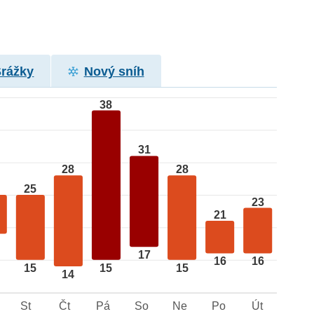
Srážky
Nový sníh
38
31
28
28
25
23
21
17
16
16
15
15
15
14
St
Čt
Pá
So
Ne
Po
Út