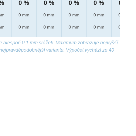
 %
0 %
0 %
0 %
0 %
0 %
mm
0 mm
0 mm
0 mm
0 mm
0 mm
mm
0 mm
0 mm
0 mm
0 mm
0 mm
e alespoň 0,1 mm srážek. Maximum zobrazuje nejvyšší
nejpravděpodobnější variantu. Výpočet vychází ze 40