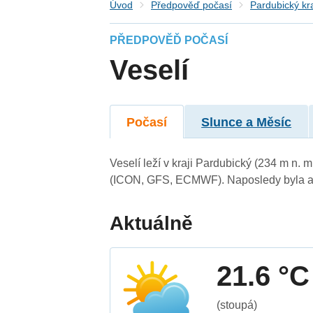
Úvod
Předpověď počasí
Pardubický kr
PŘEDPOVĚĎ POČASÍ
Veselí
Počasí
Slunce a Měsíc
Veselí leží v kraji Pardubický (234 m n.
(ICON, GFS, ECMWF). Naposledy byla ak
Aktuálně
21.6 °C
(stoupá)