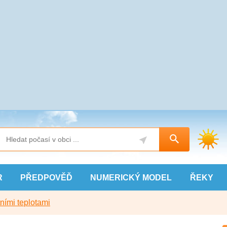
R
PŘEDPOVĚĎ
NUMERICKÝ
MODEL
ŘEKY
ními teplotami