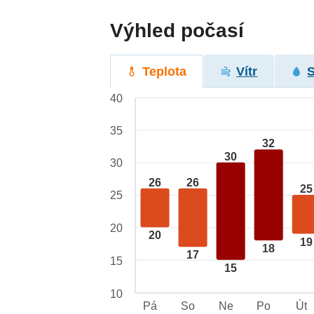
Výhled počasí
Teplota
Vítr
40
35
32
30
30
26
26
25
25
20
20
19
18
17
15
15
10
Pá
So
Ne
Po
Út