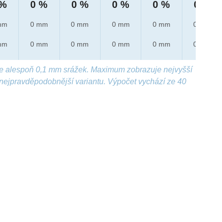
 %
0 %
0 %
0 %
0 %
0 %
mm
0 mm
0 mm
0 mm
0 mm
0 mm
mm
0 mm
0 mm
0 mm
0 mm
0 mm
e alespoň 0,1 mm srážek. Maximum zobrazuje nejvyšší
nejpravděpodobnější variantu. Výpočet vychází ze 40