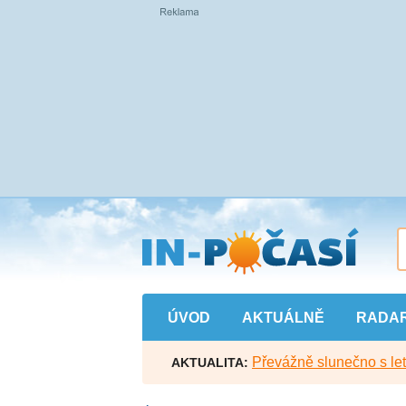
Přejít
na
hlavní
obsah
ÚVOD
AKTUÁLNĚ
RADA
Převážně slunečno s let
AKTUALITA: