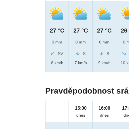
27 °C
27 °C
27 °C
26
0 mm
0 mm
0 mm
0 
SV
S
S
6 km/h
7 km/h
9 km/h
10 
Pravděpodobnost srá
15:00
16:00
17
dnes
dnes
dn