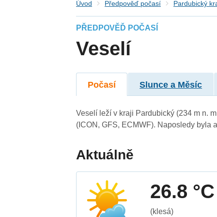
Úvod
Předpověď počasí
Pardubický kr
PŘEDPOVĚĎ POČASÍ
Veselí
Počasí
Slunce a Měsíc
Veselí leží v kraji Pardubický (234 m n.
(ICON, GFS, ECMWF). Naposledy byla ak
Aktuálně
26.8 °C
(klesá)