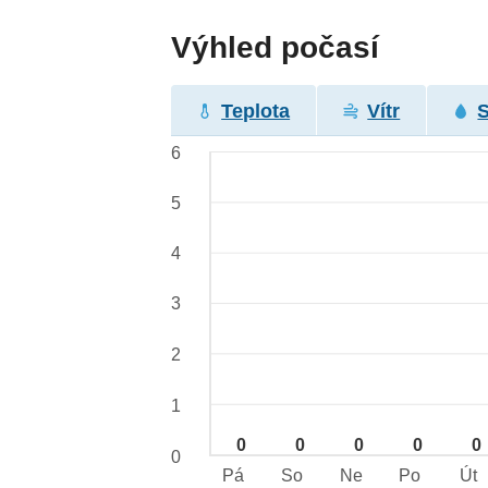
Výhled počasí
Teplota
Vítr
6
5
4
3
2
1
0
0
0
0
0
0
Pá
So
Ne
Po
Út