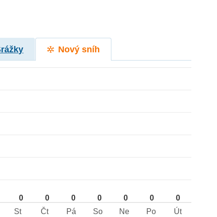
Srážky
Nový sníh
0
0
0
0
0
0
0
St
Čt
Pá
So
Ne
Po
Út