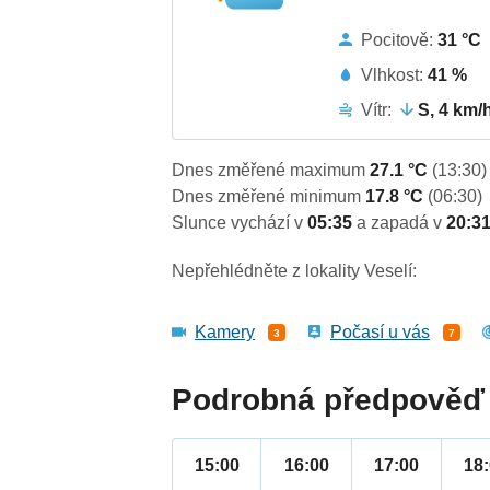
Pocitově:
31 °C
Vlhkost:
41 %
Vítr:
S, 4 km/
Dnes změřené maximum
27.1 °C
(13:30)
Dnes změřené minimum
17.8 °C
(06:30)
Slunce vychází v
05:35
a zapadá v
20:3
Nepřehlédněte z lokality Veselí:
Kamery
Počasí u vás
3
7
Podrobná předpověď 
15:00
16:00
17:00
18