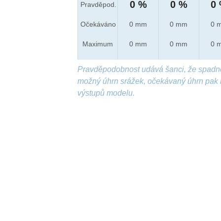
0 %
0 %
0
Pravděpod.
Očekáváno
0 mm
0 mm
0 
Maximum
0 mm
0 mm
0 
Pravděpodobnost udává šanci, že spadn
možný úhrn srážek, očekávaný úhrn pak 
výstupů modelu.