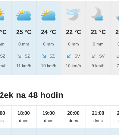
 °C
25 °C
24 °C
22 °C
21 °C
20 °C
mm
0 mm
0 mm
0 mm
0 mm
0 mm
SZ
SZ
SZ
SV
SV
SV
km/h
11 km/h
10 km/h
10 km/h
9 km/h
7 km/h
žek na 48 hodin
:00
18:00
19:00
20:00
21:00
22:00
es
dnes
dnes
dnes
dnes
dnes