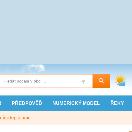
R
PŘEDPOVĚĎ
NUMERICKÝ
MODEL
ŘEKY
ními teplotami