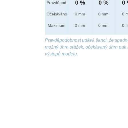
0 %
0 %
0
Pravděpod.
Očekáváno
0 mm
0 mm
0 
Maximum
0 mm
0 mm
0 
Pravděpodobnost udává šanci, že spadn
možný úhrn srážek, očekávaný úhrn pak 
výstupů modelu.