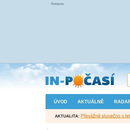
Přejít
na
hlavní
obsah
ÚVOD
AKTUÁLNĚ
RADA
Převážně slunečno s let
AKTUALITA: