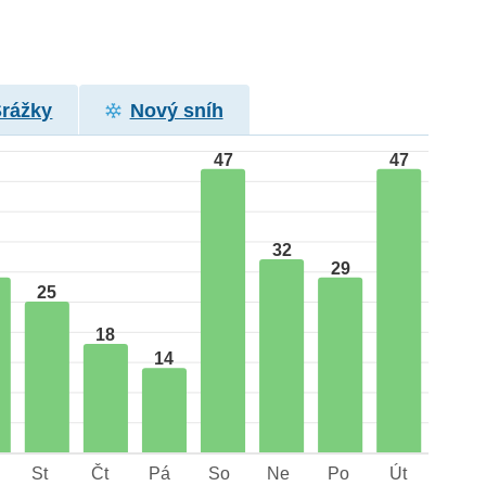
Srážky
Nový sníh
47
47
32
29
25
18
14
St
Čt
Pá
So
Ne
Po
Út