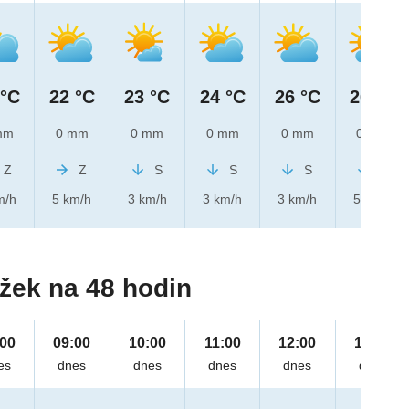
 °C
22 °C
23 °C
24 °C
26 °C
26 °C
mm
0 mm
0 mm
0 mm
0 mm
0 mm
Z
Z
S
S
S
S
m/h
5 km/h
3 km/h
3 km/h
3 km/h
5 km/h
žek na 48 hodin
:00
09:00
10:00
11:00
12:00
13:00
es
dnes
dnes
dnes
dnes
dnes