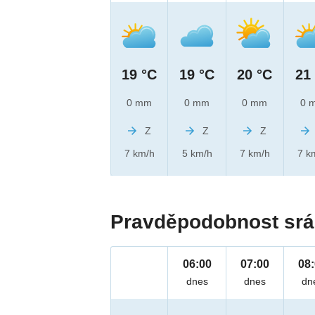
19 °C
19 °C
20 °C
21
0 mm
0 mm
0 mm
0 
Z
Z
Z
7 km/h
5 km/h
7 km/h
7 k
Pravděpodobnost srá
06:00
07:00
08
dnes
dnes
dn