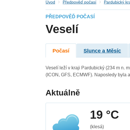
Úvod
Předpověď počasí
Pardubický kr
PŘEDPOVĚĎ POČASÍ
Veselí
Počasí
Slunce a Měsíc
Veselí leží v kraji Pardubický (234 m n.
(ICON, GFS, ECMWF). Naposledy byla ak
Aktuálně
19 °C
(klesá)