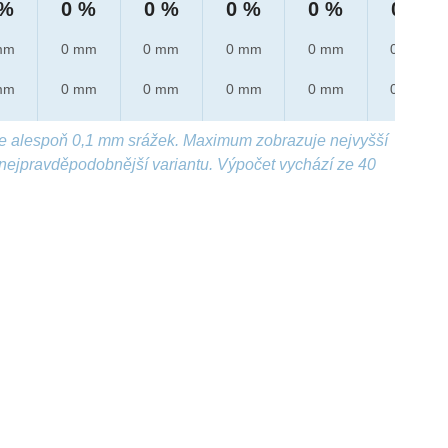
 %
0 %
0 %
0 %
0 %
0 %
mm
0 mm
0 mm
0 mm
0 mm
0 mm
mm
0 mm
0 mm
0 mm
0 mm
0 mm
e alespoň 0,1 mm srážek. Maximum zobrazuje nejvyšší
nejpravděpodobnější variantu. Výpočet vychází ze 40