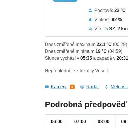
Pocitově:
22 °C
Vlhkost:
82 %
Vítr:
SZ, 2 km
Dnes změřené maximum
22.1 °C
(00:29)
Dnes změřené minimum
19 °C
(04:59)
Slunce vychází v
05:35
a zapadá v
20:3
Nepřehlédněte z lokality Veselí:
Kamery
Radar
Meteost
3
Podrobná předpověď 
06:00
07:00
08:00
09