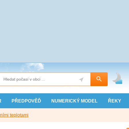
R
PŘEDPOVĚĎ
NUMERICKÝ
MODEL
ŘEKY
ními teplotami