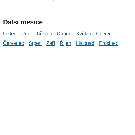
Další měsíce
Leden
Únor
Březen
Duben
Květen
Červen
Červenec
Srpen
Září
Říjen
Listopad
Prosinec