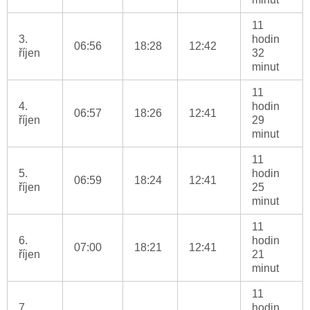
11
3.
hodin
06:56
18:28
12:42
říjen
32
minut
11
4.
hodin
06:57
18:26
12:41
říjen
29
minut
11
5.
hodin
06:59
18:24
12:41
říjen
25
minut
11
6.
hodin
07:00
18:21
12:41
říjen
21
minut
11
7.
hodin