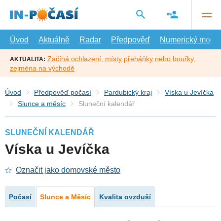
Přejít
na
hlavní
obsah
Úvod
Aktuálně
Radar
Předpověď
Numerický model
Začíná ochlazení, místy přeháňky nebo bouřky,
AKTUALITA:
zejména na východě
Úvod
Předpověď počasí
Pardubický kraj
Víska u Jevíčka
Slunce a měsíc
Sluneční kalendář
SLUNEČNÍ KALENDÁŘ
Víska u Jevíčka
Označit jako domovské město
Počasí
Slunce a Měsíc
Kvalita ovzduší