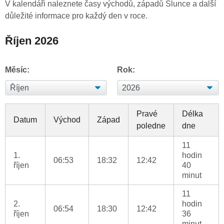
V kalendáři naleznete časy východů, západů Slunce a další
důležité informace pro každý den v roce.
Říjen 2026
Měsíc:
Rok:
Pravé
Délka
Datum
Východ
Západ
poledne
dne
11
1.
hodin
06:53
18:32
12:42
říjen
40
minut
11
2.
hodin
06:54
18:30
12:42
říjen
36
minut