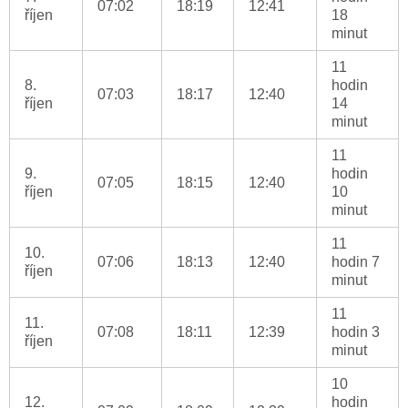
07:02
18:19
12:41
říjen
18
minut
11
8.
hodin
07:03
18:17
12:40
říjen
14
minut
11
9.
hodin
07:05
18:15
12:40
říjen
10
minut
11
10.
07:06
18:13
12:40
hodin 7
říjen
minut
11
11.
07:08
18:11
12:39
hodin 3
říjen
minut
10
12.
hodin