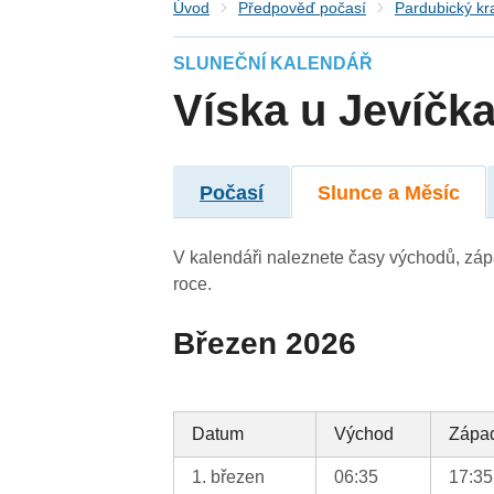
Úvod
Předpověď počasí
Pardubický kr
SLUNEČNÍ KALENDÁŘ
Víska u Jevíčk
Počasí
Slunce a Měsíc
V kalendáři naleznete časy východů, záp
roce.
Březen 2026
Datum
Východ
Zápa
1. březen
06:35
17:35