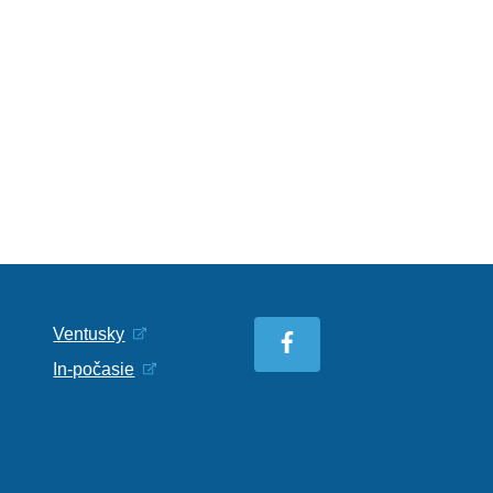
Ventusky
In-počasie