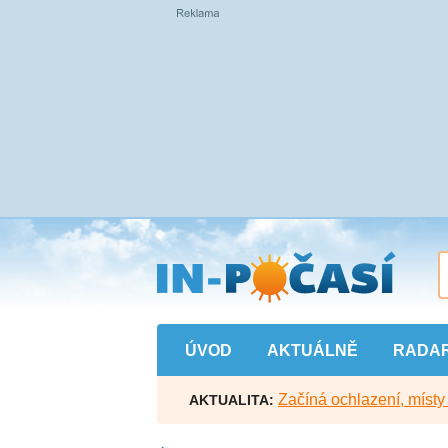
Přejít
na
hlavní
obsah
ÚVOD
AKTUÁLNĚ
RADA
Začíná ochlazení, míst
AKTUALITA: