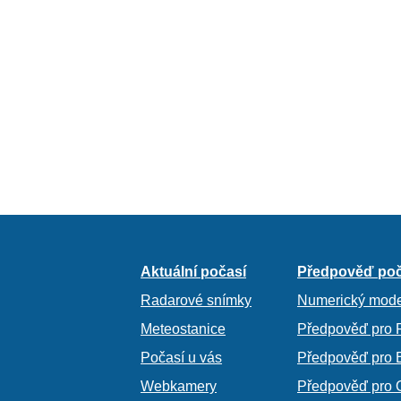
Aktuální počasí
Předpověď poč
Radarové snímky
Numerický mode
Meteostanice
Předpověď pro 
Počasí u vás
Předpověď pro 
Webkamery
Předpověď pro 