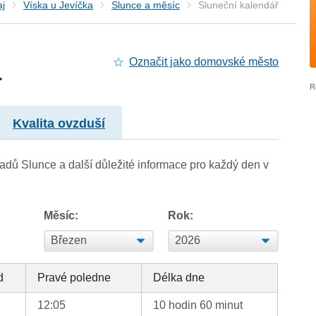
aj
Víska u Jevíčka
Slunce a měsíc
Sluneční kalendář
a
Označit jako domovské město
Kvalita ovzduší
adů Slunce a další důležité informace pro každý den v
Měsíc:
Rok:
d
Pravé poledne
Délka dne
12:05
10 hodin 60 minut