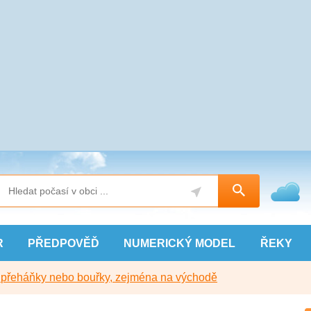
R
PŘEDPOVĚĎ
NUMERICKÝ
MODEL
ŘEKY
y přeháňky nebo bouřky, zejména na východě