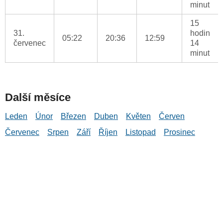
minut
15
31.
hodin
05:22
20:36
12:59
červenec
14
minut
Další měsíce
Leden
Únor
Březen
Duben
Květen
Červen
Červenec
Srpen
Září
Říjen
Listopad
Prosinec