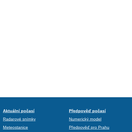
Aktuální počasí
Předpověď počasí
Radarové snímky
Numerický model
Meteostanice
Předpověď pro Prahu