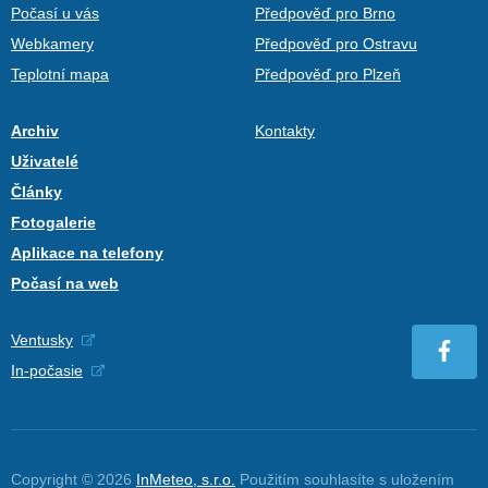
Počasí u vás
Předpověď pro Brno
Webkamery
Předpověď pro Ostravu
Teplotní mapa
Předpověď pro Plzeň
Archiv
Kontakty
Uživatelé
Články
Fotogalerie
Aplikace na telefony
Počasí na web
Ventusky
In-počasie
Copyright © 2026
InMeteo, s.r.o.
Použitím souhlasíte s uložením