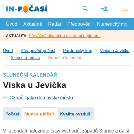
Přejít
na
hlavní
obsah
Úvod
Aktuálně
Radar
Předpověď
Numerický model
Převážně slunečno s letními teplotami
AKTUALITA:
Úvod
Předpověď počasí
Pardubický kraj
Víska u Jevíčka
Slunce a měsíc
Sluneční kalendář
SLUNEČNÍ KALENDÁŘ
Víska u Jevíčka
Označit jako domovské město
Počasí
Slunce a Měsíc
Kvalita ovzduší
V kalendáři naleznete časy východů, západů Slunce a další