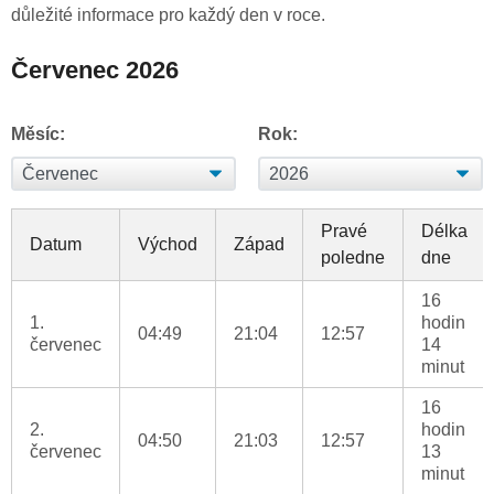
důležité informace pro každý den v roce.
Červenec 2026
Měsíc:
Rok:
Pravé
Délka
Datum
Východ
Západ
poledne
dne
16
1.
hodin
04:49
21:04
12:57
červenec
14
minut
16
2.
hodin
04:50
21:03
12:57
červenec
13
minut