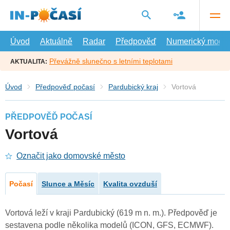
Přejít
na
hlavní
obsah
Úvod
Aktuálně
Radar
Předpověď
Numerický model
Převážně slunečno s letními teplotami
AKTUALITA:
Úvod
Předpověď počasí
Pardubický kraj
Vortová
PŘEDPOVĚĎ POČASÍ
Vortová
Označit jako domovské město
Počasí
Slunce a Měsíc
Kvalita ovzduší
Vortová leží v kraji Pardubický (619 m n. m.). Předpověď je
sestavena podle několika modelů (ICON, GFS, ECMWF).