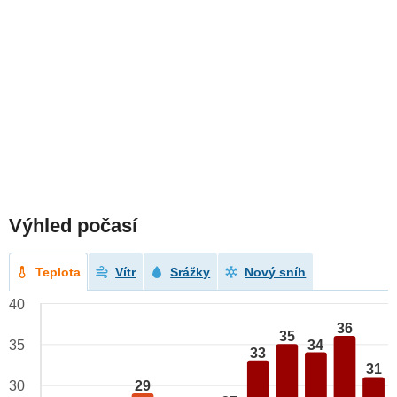
Výhled počasí
Teplota
Vítr
Srážky
Nový sníh
40
36
35
34
35
33
31
29
30