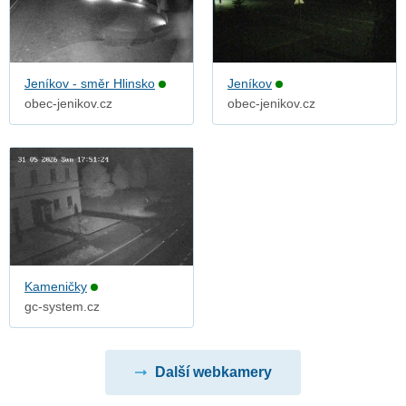
Jeníkov - směr Hlinsko
Jeníkov
obec-jenikov.cz
obec-jenikov.cz
Kameničky
gc-system.cz
Další webkamery