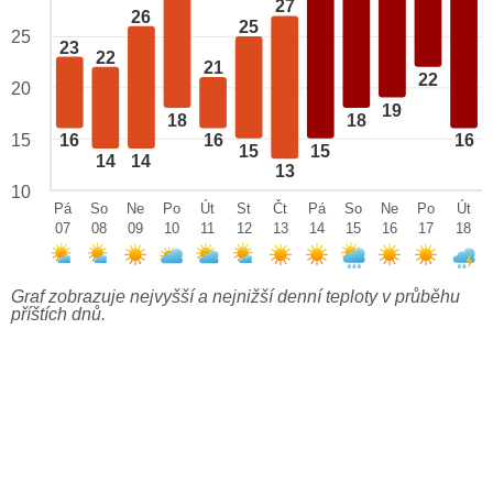
27
26
25
25
23
22
21
22
20
19
18
18
15
16
16
16
15
15
14
14
13
10
Pá
So
Ne
Po
Út
St
Čt
Pá
So
Ne
Po
Út
07
08
09
10
11
12
13
14
15
16
17
18
Graf zobrazuje nejvyšší a nejnižší denní teploty v průběhu
příštích dnů.