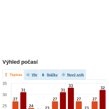
Výhled počasí
Teplota
Vítr
Srážky
Nový sníh
35
33
32
31
31
30
27
27
27
27
24
25
23
23