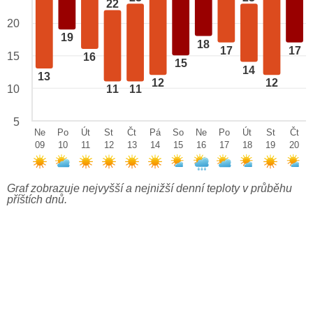
22
20
19
18
17
17
15
16
15
14
13
12
12
10
11
11
5
Ne
Po
Út
St
Čt
Pá
So
Ne
Po
Út
St
Čt
09
10
11
12
13
14
15
16
17
18
19
20
Graf zobrazuje nejvyšší a nejnižší denní teploty v průběhu
příštích dnů.