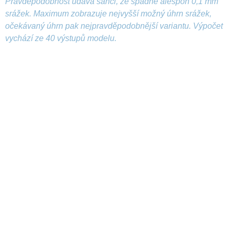
Pravděpodobnost udává šanci, že spadne alespoň 0,1 mm
srážek. Maximum zobrazuje nejvyšší možný úhrn srážek,
očekávaný úhrn pak nejpravděpodobnější variantu. Výpočet
vychází ze 40 výstupů modelu.