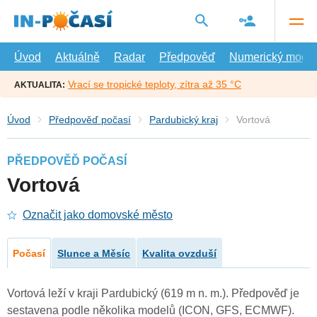
Přejít
na
hlavní
obsah
Úvod
Aktuálně
Radar
Předpověď
Numerický model
Vrací se tropické teploty, zítra až 35 °C
AKTUALITA:
Úvod
Předpověď počasí
Pardubický kraj
Vortová
PŘEDPOVĚĎ POČASÍ
Vortová
Označit jako domovské město
Počasí
Slunce a Měsíc
Kvalita ovzduší
Vortová leží v kraji Pardubický (619 m n. m.). Předpověď je
sestavena podle několika modelů (ICON, GFS, ECMWF).