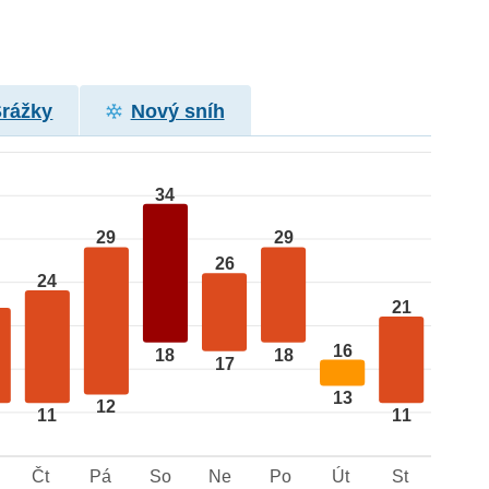
Srážky
Nový sníh
34
29
29
26
24
21
16
18
18
17
13
12
11
11
Čt
Pá
So
Ne
Po
Út
St