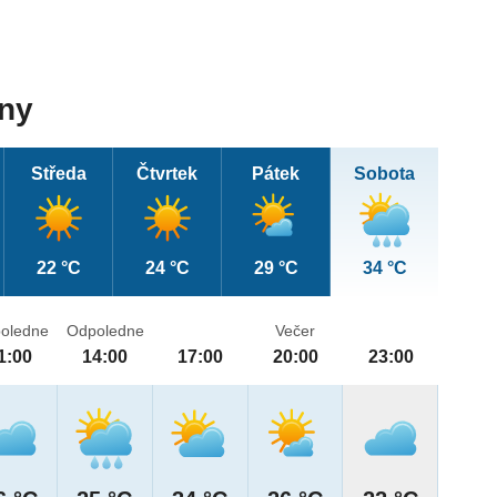
dny
Středa
Čtvrtek
Pátek
Sobota
22 °C
24 °C
29 °C
34 °C
oledne
Odpoledne
Večer
1:00
14:00
17:00
20:00
23:00