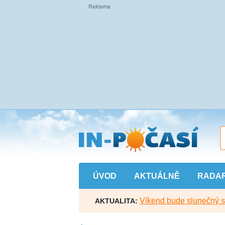
Přejít
na
hlavní
obsah
ÚVOD
AKTUÁLNĚ
RADA
Víkend bude slunečný s l
AKTUALITA: