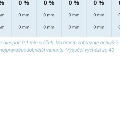
 %
0 %
0 %
0 %
0 %
0 %
mm
0 mm
0 mm
0 mm
0 mm
0 mm
mm
0 mm
0 mm
0 mm
0 mm
0 mm
e alespoň 0,1 mm srážek. Maximum zobrazuje nejvyšší
nejpravděpodobnější variantu. Výpočet vychází ze 40