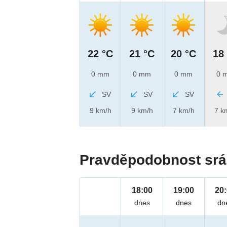
22 °C
21 °C
20 °C
18
0 mm
0 mm
0 mm
0 
SV
SV
SV
9 km/h
9 km/h
7 km/h
7 k
Pravděpodobnost srá
18:00
19:00
20
dnes
dnes
dn