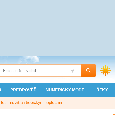
R
PŘEDPOVĚĎ
NUMERICKÝ
MODEL
ŘEKY
etními, zítra i tropickými teplotami