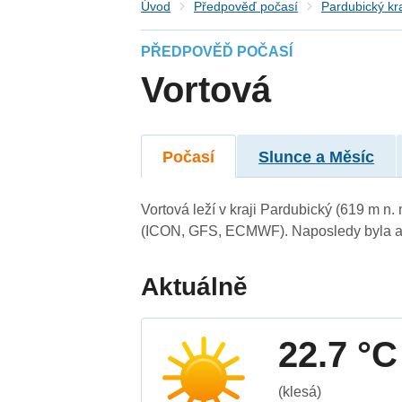
Úvod
Předpověď počasí
Pardubický kr
PŘEDPOVĚĎ POČASÍ
Vortová
Počasí
Slunce a Měsíc
Vortová leží v kraji Pardubický (619 m n
(ICON, GFS, ECMWF). Naposledy byla ak
Aktuálně
22.7 °C
(klesá)