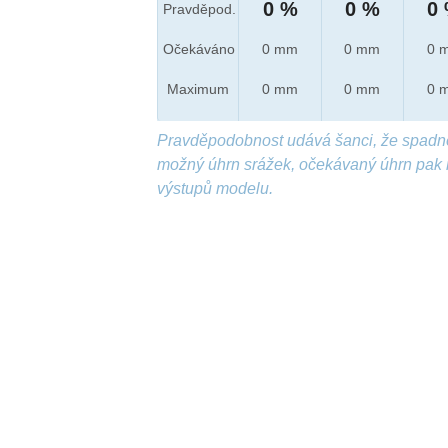
0 %
0 %
0
Pravděpod.
Očekáváno
0 mm
0 mm
0 
Maximum
0 mm
0 mm
0 
Pravděpodobnost udává šanci, že spadn
možný úhrn srážek, očekávaný úhrn pak 
výstupů modelu.