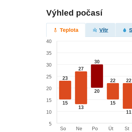
Výhled počasí
Teplota
Vítr
40
35
30
30
27
25
23
22
22
20
20
15
15
15
13
10
11
5
So
Ne
Po
Út
St