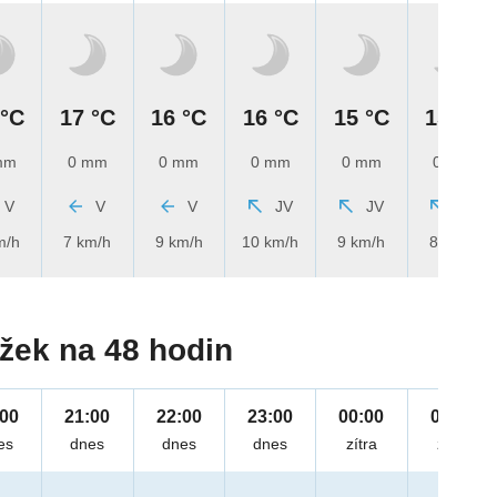
 °C
17 °C
16 °C
16 °C
15 °C
15 °C
mm
0 mm
0 mm
0 mm
0 mm
0 mm
V
V
V
JV
JV
JV
m/h
7 km/h
9 km/h
10 km/h
9 km/h
8 km/h
žek na 48 hodin
:00
21:00
22:00
23:00
00:00
01:00
es
dnes
dnes
dnes
zítra
zítra