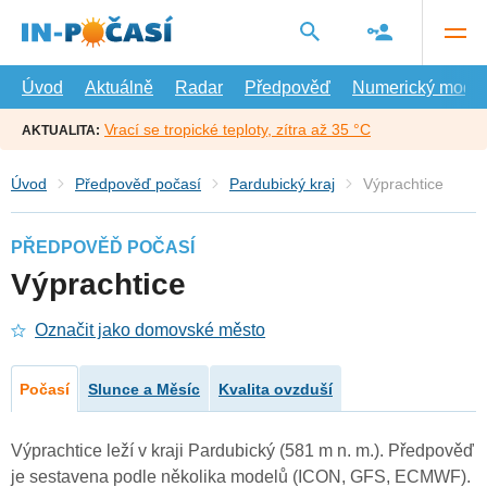
Přejít
na
hlavní
obsah
Úvod
Aktuálně
Radar
Předpověď
Numerický model
Vrací se tropické teploty, zítra až 35 °C
AKTUALITA:
Úvod
Předpověď počasí
Pardubický kraj
Výprachtice
PŘEDPOVĚĎ POČASÍ
Výprachtice
Označit jako domovské město
Počasí
Slunce a Měsíc
Kvalita ovzduší
Výprachtice leží v kraji Pardubický (581 m n. m.). Předpověď
je sestavena podle několika modelů (ICON, GFS, ECMWF).