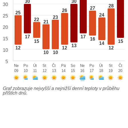
30
30
30
28
27
26
25
24
25
23
22
21
20
17
17
15
16
15
15
14
13
12
12
12
10
10
10
5
Ne
Po
Út
St
Čt
Pá
So
Ne
Po
Út
St
Čt
09
10
11
12
13
14
15
16
17
18
19
20
Graf zobrazuje nejvyšší a nejnižší denní teploty v průběhu
příštích dnů.