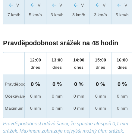
V
V
V
V
V
V
7 km/h
5 km/h
3 km/h
3 km/h
3 km/h
5 km/h
Pravděpodobnost srážek na 48 hodin
12:00
13:00
14:00
15:00
16:00
dnes
dnes
dnes
dnes
dnes
0 %
0 %
0 %
0 %
0 %
Pravděpod.
Očekáváno
0 mm
0 mm
0 mm
0 mm
0 mm
Maximum
0 mm
0 mm
0 mm
0 mm
0 mm
Pravděpodobnost udává šanci, že spadne alespoň 0,1 mm
srážek. Maximum zobrazuje nejvyšší možný úhrn srážek,