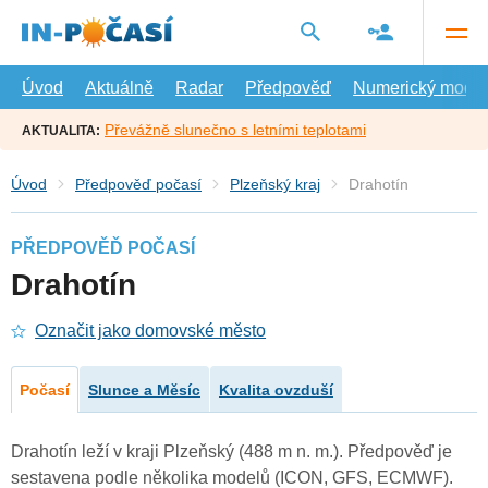
Přejít
na
hlavní
obsah
Úvod
Aktuálně
Radar
Předpověď
Numerický model
Převážně slunečno s letními teplotami
AKTUALITA:
Úvod
Předpověď počasí
Plzeňský kraj
Drahotín
PŘEDPOVĚĎ POČASÍ
Drahotín
Označit jako domovské město
Počasí
Slunce a Měsíc
Kvalita ovzduší
Drahotín leží v kraji Plzeňský (488 m n. m.). Předpověď je
sestavena podle několika modelů (ICON, GFS, ECMWF).