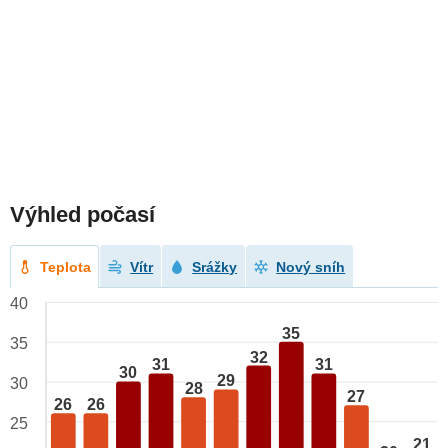
Výhled počasí
Teplota
Vítr
Srážky
Nový sníh
40
35
35
32
31
31
30
29
30
28
27
26
26
25
21