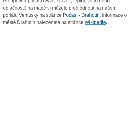
Předpověď počasí (vývoj srážek, teplot, větru nebo
oblačnosti) na mapě si můžete prohlédnout na našem
portálu Ventusky na stránce
Počasí - Drahotín
. Informace o
městě Drahotín nalezenete na stránce
Wikipedie
.