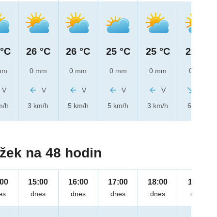
 °C
26 °C
26 °C
25 °C
25 °C
22 °C
mm
0 mm
0 mm
0 mm
0 mm
0 mm
V
V
V
V
V
SZ
m/h
3 km/h
5 km/h
5 km/h
3 km/h
6 km/h
žek na 48 hodin
:00
15:00
16:00
17:00
18:00
19:00
es
dnes
dnes
dnes
dnes
dnes