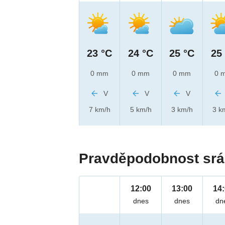
23 °C
24 °C
25 °C
25
0 mm
0 mm
0 mm
0 
V
V
V
7 km/h
5 km/h
3 km/h
3 k
Pravděpodobnost srá
12:00
13:00
14
dnes
dnes
dn