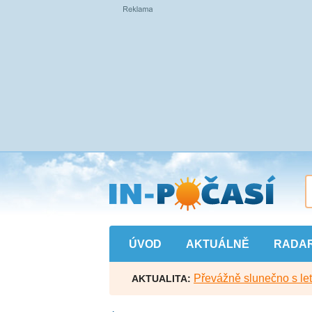
Přejít
na
hlavní
obsah
ÚVOD
AKTUÁLNĚ
RADA
Převážně slunečno s let
AKTUALITA: