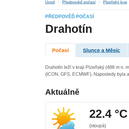
Úvod
Předpověď počasí
Plzeňský kraj
PŘEDPOVĚĎ POČASÍ
Drahotín
Počasí
Slunce a Měsíc
Drahotín leží v kraji Plzeňský (488 m n.
(ICON, GFS, ECMWF). Naposledy byla ak
Aktuálně
22.4 °C
(stoupá)