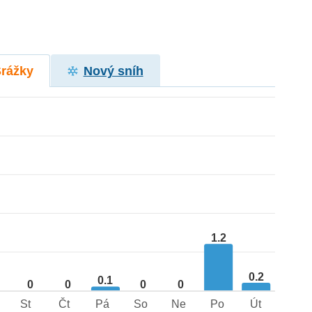
Srážky
Nový sníh
1.2
0.2
0.1
0
0
0
0
St
Čt
Pá
So
Ne
Po
Út