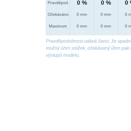
0 %
0 %
0
Pravděpod.
Očekáváno
0 mm
0 mm
0 
Maximum
0 mm
0 mm
0 
Pravděpodobnost udává šanci, že spadn
možný úhrn srážek, očekávaný úhrn pak 
výstupů modelu.