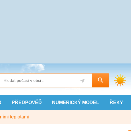
R
PŘEDPOVĚĎ
NUMERICKÝ
MODEL
ŘEKY
ními teplotami