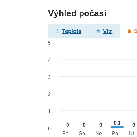
Výhled počasí
Teplota
Vítr
5
4
3
2
1
0.1
0
0
0
0
0
Pá
So
Ne
Po
Út