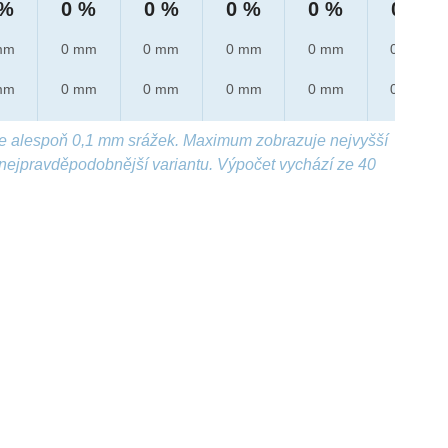
 %
0 %
0 %
0 %
0 %
0 %
mm
0 mm
0 mm
0 mm
0 mm
0 mm
mm
0 mm
0 mm
0 mm
0 mm
0 mm
e alespoň 0,1 mm srážek. Maximum zobrazuje nejvyšší
nejpravděpodobnější variantu. Výpočet vychází ze 40