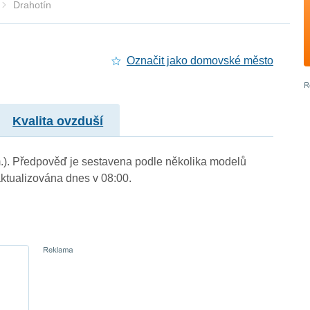
Drahotín
Označit jako domovské město
Kvalita ovzduší
 m.). Předpověď je sestavena podle několika modelů
tualizována dnes v 08:00.