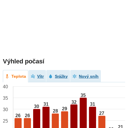
Výhled počasí
Teplota
Vítr
Srážky
Nový sníh
40
35
35
32
31
31
30
29
30
28
27
26
26
25
21