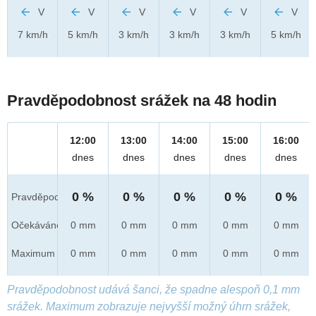
V
V
V
V
V
V
7 km/h
5 km/h
3 km/h
3 km/h
3 km/h
5 km/h
Pravděpodobnost srážek na 48 hodin
12:00
13:00
14:00
15:00
16:00
dnes
dnes
dnes
dnes
dnes
0 %
0 %
0 %
0 %
0 %
Pravděpod.
Očekáváno
0 mm
0 mm
0 mm
0 mm
0 mm
Maximum
0 mm
0 mm
0 mm
0 mm
0 mm
Pravděpodobnost udává šanci, že spadne alespoň 0,1 mm
srážek. Maximum zobrazuje nejvyšší možný úhrn srážek,