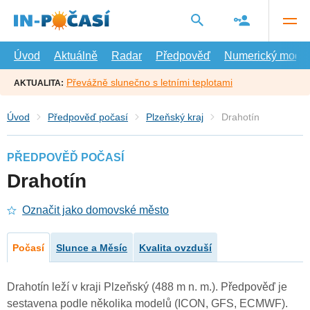
Přejít
na
hlavní
obsah
Úvod
Aktuálně
Radar
Předpověď
Numerický model
Převážně slunečno s letními teplotami
AKTUALITA:
Úvod
Předpověď počasí
Plzeňský kraj
Drahotín
PŘEDPOVĚĎ POČASÍ
Drahotín
Označit jako domovské město
Počasí
Slunce a Měsíc
Kvalita ovzduší
Drahotín leží v kraji Plzeňský (488 m n. m.). Předpověď je
sestavena podle několika modelů (ICON, GFS, ECMWF).