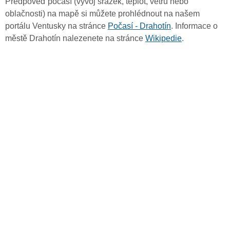
Předpověď počasí (vývoj srážek, teplot, větru nebo
oblačnosti) na mapě si můžete prohlédnout na našem
portálu Ventusky na stránce
Počasí - Drahotín
. Informace o
městě Drahotín nalezenete na stránce
Wikipedie
.