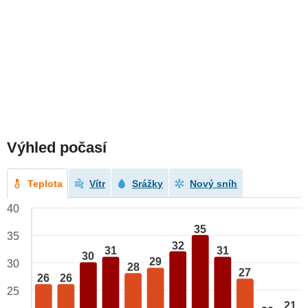
Výhled počasí
Teplota
Vítr
Srážky
Nový sníh
40
35
35
32
31
31
30
29
30
28
27
26
26
25
21