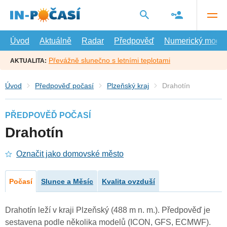
Přejít
na
hlavní
obsah
Úvod
Aktuálně
Radar
Předpověď
Numerický model
Převážně slunečno s letními teplotami
AKTUALITA:
Úvod
Předpověď počasí
Plzeňský kraj
Drahotín
PŘEDPOVĚĎ POČASÍ
Drahotín
Označit jako domovské město
Počasí
Slunce a Měsíc
Kvalita ovzduší
Drahotín leží v kraji Plzeňský (488 m n. m.). Předpověď je
sestavena podle několika modelů (ICON, GFS, ECMWF).