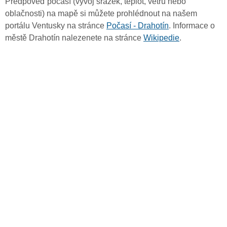
Předpověď počasí (vývoj srážek, teplot, větru nebo
oblačnosti) na mapě si můžete prohlédnout na našem
portálu Ventusky na stránce
Počasí - Drahotín
. Informace o
městě Drahotín nalezenete na stránce
Wikipedie
.