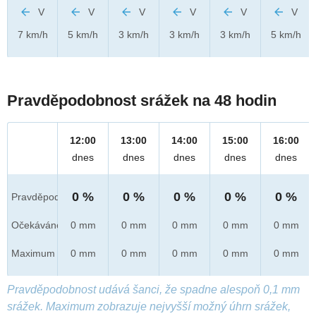
V
V
V
V
V
V
7 km/h
5 km/h
3 km/h
3 km/h
3 km/h
5 km/h
Pravděpodobnost srážek na 48 hodin
12:00
13:00
14:00
15:00
16:00
dnes
dnes
dnes
dnes
dnes
0 %
0 %
0 %
0 %
0 %
Pravděpod.
Očekáváno
0 mm
0 mm
0 mm
0 mm
0 mm
Maximum
0 mm
0 mm
0 mm
0 mm
0 mm
Pravděpodobnost udává šanci, že spadne alespoň 0,1 mm
srážek. Maximum zobrazuje nejvyšší možný úhrn srážek,