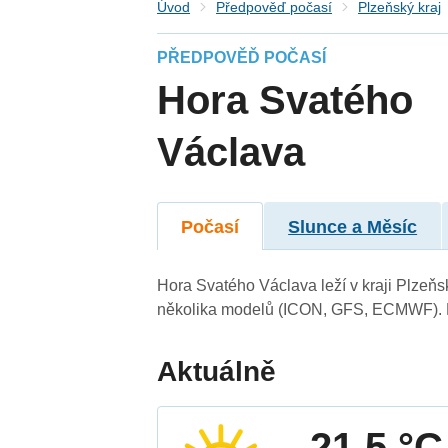
Úvod
Předpověď počasí
Plzeňský kraj
PŘEDPOVĚĎ POČASÍ
Hora Svatého
Václava
Počasí
Slunce a Měsíc
Hora Svatého Václava leží v kraji Plzeňs
několika modelů (ICON, GFS, ECMWF). N
Aktuálně
21.5 °C