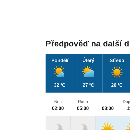
Předpověď na další 
Pondělí
Úterý
Středa
32 °C
27 °C
26 °C
Noc
Ráno
Dop
02:00
05:00
08:00
1