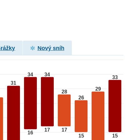
Srážky
Nový sníh
34
34
33
31
29
28
26
17
17
16
15
15