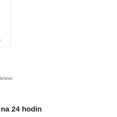
h
7
áclava:
na 24 hodin