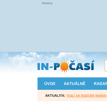
Přejít
na
hlavní
obsah
ÚVOD
AKTUÁLNĚ
RADA
Vrací se tropické teploty
AKTUALITA: