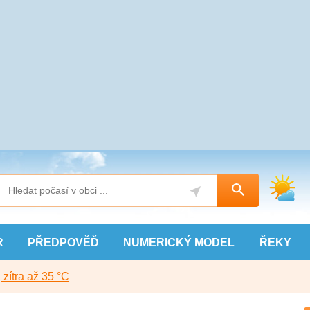
R
PŘEDPOVĚĎ
NUMERICKÝ
MODEL
ŘEKY
, zítra až 35 °C