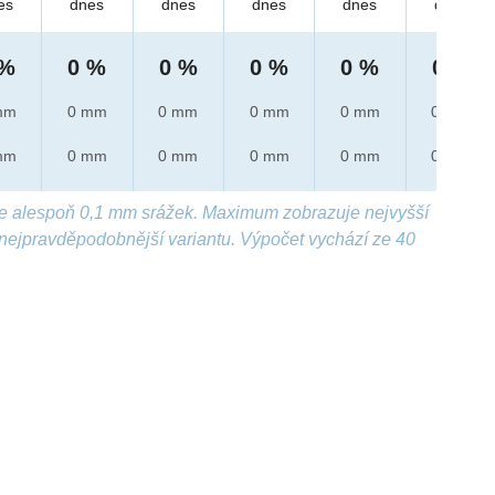
es
dnes
dnes
dnes
dnes
dnes
 %
0 %
0 %
0 %
0 %
0 %
mm
0 mm
0 mm
0 mm
0 mm
0 mm
mm
0 mm
0 mm
0 mm
0 mm
0 mm
e alespoň 0,1 mm srážek. Maximum zobrazuje nejvyšší
nejpravděpodobnější variantu. Výpočet vychází ze 40