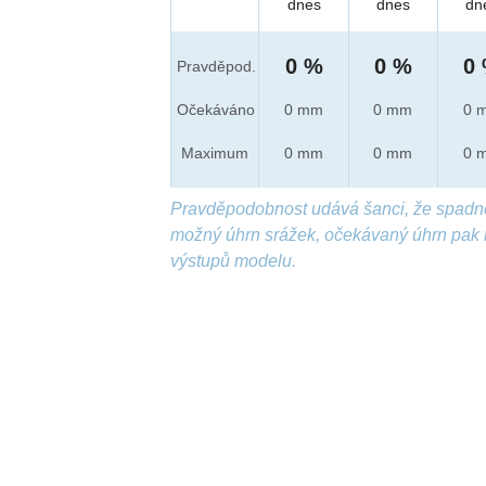
dnes
dnes
dn
0 %
0 %
0
Pravděpod.
Očekáváno
0 mm
0 mm
0 
Maximum
0 mm
0 mm
0 
Pravděpodobnost udává šanci, že spadn
možný úhrn srážek, očekávaný úhrn pak 
výstupů modelu.