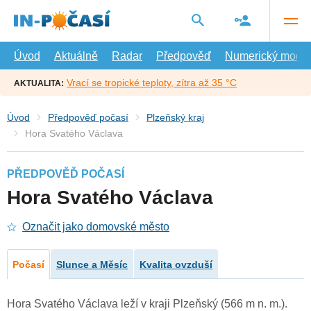
Přejít
na
hlavní
obsah
Úvod
Aktuálně
Radar
Předpověď
Numerický model
Vrací se tropické teploty, zítra až 35 °C
AKTUALITA:
Úvod
Předpověď počasí
Plzeňský kraj
Hora Svatého Václava
PŘEDPOVĚĎ POČASÍ
Hora Svatého Václava
Označit jako domovské město
Počasí
Slunce a Měsíc
Kvalita ovzduší
Hora Svatého Václava leží v kraji Plzeňský (566 m n. m.).