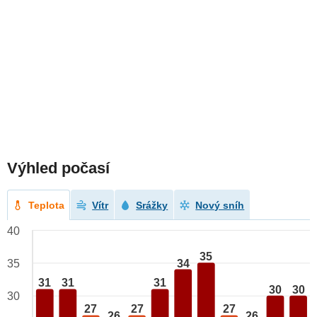
Výhled počasí
Teplota
Vítr
Srážky
Nový sníh
40
35
34
35
31
31
31
30
30
30
27
27
27
26
26