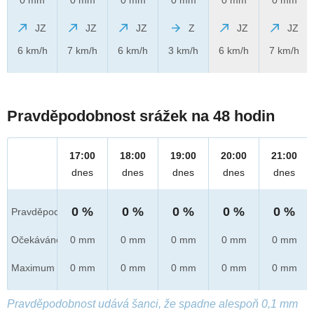
JZ
JZ
JZ
Z
JZ
JZ
6 km/h
7 km/h
6 km/h
3 km/h
6 km/h
7 km/h
Pravděpodobnost srážek na 48 hodin
17:00
18:00
19:00
20:00
21:00
dnes
dnes
dnes
dnes
dnes
0 %
0 %
0 %
0 %
0 %
Pravděpod.
Očekáváno
0 mm
0 mm
0 mm
0 mm
0 mm
Maximum
0 mm
0 mm
0 mm
0 mm
0 mm
Pravděpodobnost udává šanci, že spadne alespoň 0,1 mm