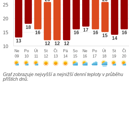
25
20
18
17
15
16
16
16
16
15
14
13
12
12
12
10
Ne
Po
Út
St
Čt
Pá
So
Ne
Po
Út
St
Čt
09
10
11
12
13
14
15
16
17
18
19
20
Graf zobrazuje nejvyšší a nejnižší denní teploty v průběhu
příštích dnů.