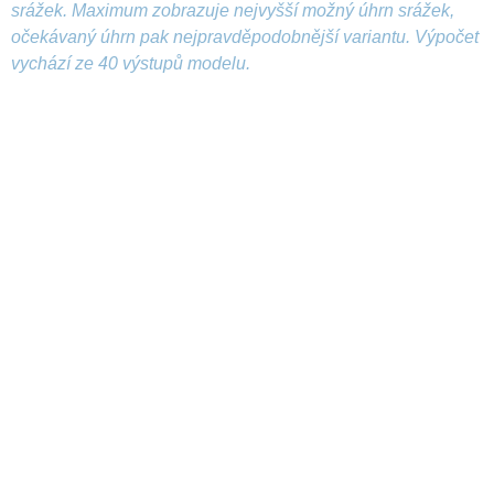
srážek. Maximum zobrazuje nejvyšší možný úhrn srážek,
očekávaný úhrn pak nejpravděpodobnější variantu. Výpočet
vychází ze 40 výstupů modelu.