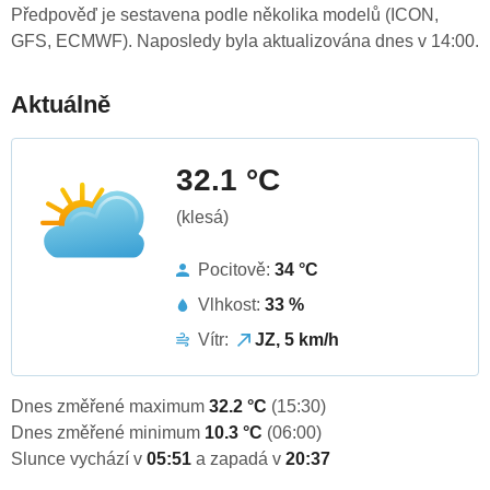
Předpověď je sestavena podle několika modelů (ICON,
GFS, ECMWF). Naposledy byla aktualizována dnes v 14:00.
Aktuálně
32.1 °C
(klesá)
Pocitově:
34 °C
Vlhkost:
33 %
Vítr:
JZ, 5 km/h
Dnes změřené maximum
32.2 °C
(15:30)
Dnes změřené minimum
10.3 °C
(06:00)
Slunce vychází v
05:51
a zapadá v
20:37