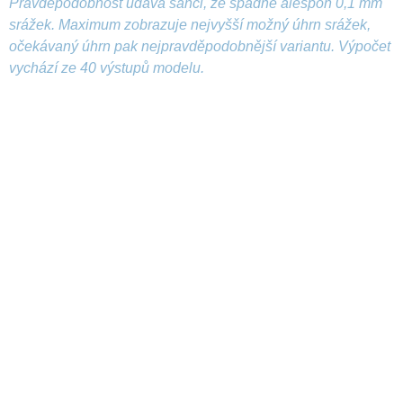
Pravděpodobnost udává šanci, že spadne alespoň 0,1 mm
srážek. Maximum zobrazuje nejvyšší možný úhrn srážek,
očekávaný úhrn pak nejpravděpodobnější variantu. Výpočet
vychází ze 40 výstupů modelu.