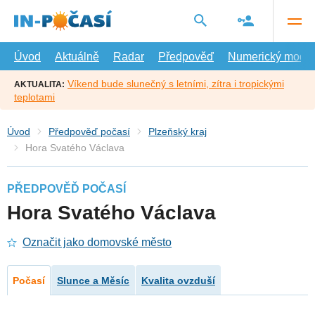
Přejít
na
hlavní
obsah
Úvod
Aktuálně
Radar
Předpověď
Numerický model
Víkend bude slunečný s letními, zítra i tropickými
AKTUALITA:
teplotami
Úvod
Předpověď počasí
Plzeňský kraj
Hora Svatého Václava
PŘEDPOVĚĎ POČASÍ
Hora Svatého Václava
Označit jako domovské město
Počasí
Slunce a Měsíc
Kvalita ovzduší