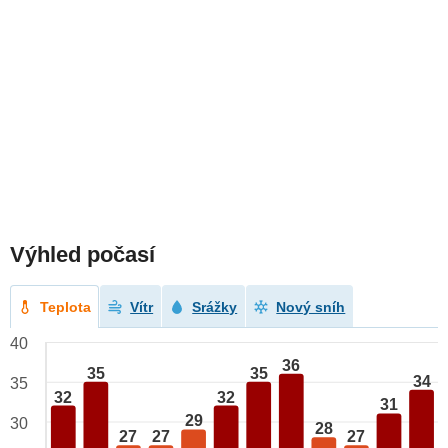
Výhled počasí
Teplota
Vítr
Srážky
Nový sníh
40
36
35
35
34
35
32
32
31
29
30
28
27
27
27