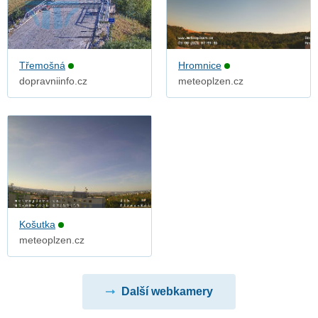
Třemošná
Hromnice
dopravniinfo.cz
meteoplzen.cz
Košutka
meteoplzen.cz
Další webkamery