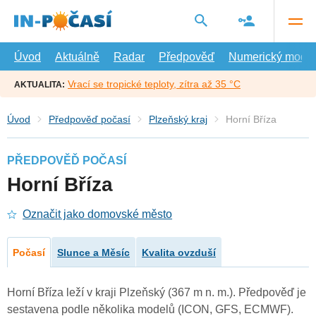
Přejít
na
hlavní
obsah
Úvod
Aktuálně
Radar
Předpověď
Numerický model
Vrací se tropické teploty, zítra až 35 °C
AKTUALITA:
Úvod
Předpověď počasí
Plzeňský kraj
Horní Bříza
PŘEDPOVĚĎ POČASÍ
Horní Bříza
Označit jako domovské město
Počasí
Slunce a Měsíc
Kvalita ovzduší
Horní Bříza leží v kraji Plzeňský (367 m n. m.). Předpověď je
sestavena podle několika modelů (ICON, GFS, ECMWF).