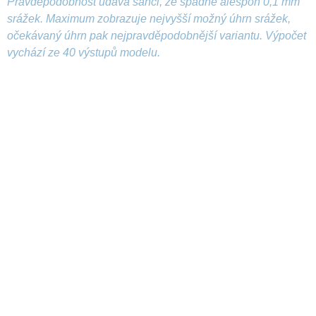
Pravděpodobnost udává šanci, že spadne alespoň 0,1 mm
srážek. Maximum zobrazuje nejvyšší možný úhrn srážek,
očekávaný úhrn pak nejpravděpodobnější variantu. Výpočet
vychází ze 40 výstupů modelu.