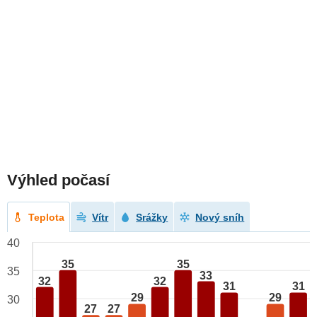
Výhled počasí
Teplota
Vítr
Srážky
Nový sníh
40
35
35
35
33
32
32
31
31
29
29
30
27
27