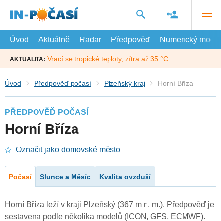
Přejít
na
hlavní
obsah
Úvod
Aktuálně
Radar
Předpověď
Numerický model
Vrací se tropické teploty, zítra až 35 °C
AKTUALITA:
Úvod
Předpověď počasí
Plzeňský kraj
Horní Bříza
PŘEDPOVĚĎ POČASÍ
Horní Bříza
Označit jako domovské město
Počasí
Slunce a Měsíc
Kvalita ovzduší
Horní Bříza leží v kraji Plzeňský (367 m n. m.). Předpověď je
sestavena podle několika modelů (ICON, GFS, ECMWF).