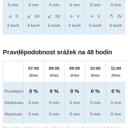
0 mm
0 mm
0 mm
0 mm
0 mm
0 mm
S
SV
SV
V
V
JV
3 km/h
4 km/h
6 km/h
5 km/h
5 km/h
6 km/h
Pravděpodobnost srážek na 48 hodin
07:00
08:00
09:00
10:00
11:00
dnes
dnes
dnes
dnes
dnes
0 %
0 %
0 %
0 %
0 %
Pravděpod.
Očekáváno
0 mm
0 mm
0 mm
0 mm
0 mm
Maximum
0 mm
0 mm
0 mm
0 mm
0 mm