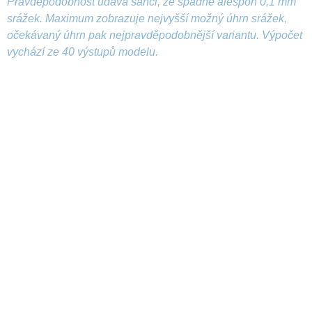
Pravděpodobnost udává šanci, že spadne alespoň 0,1 mm
srážek. Maximum zobrazuje nejvyšší možný úhrn srážek,
očekávaný úhrn pak nejpravděpodobnější variantu. Výpočet
vychází ze 40 výstupů modelu.