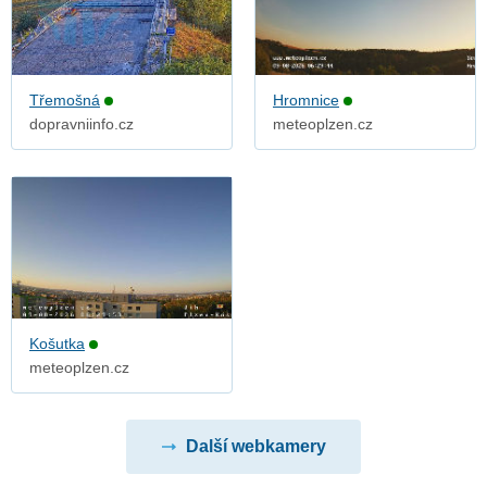
Třemošná
Hromnice
dopravniinfo.cz
meteoplzen.cz
Košutka
meteoplzen.cz
Další webkamery