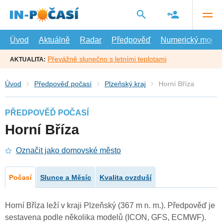
Přejít
na
hlavní
obsah
Úvod
Aktuálně
Radar
Předpověď
Numerický model
Převážně slunečno s letními teplotami
AKTUALITA:
Úvod
Předpověď počasí
Plzeňský kraj
Horní Bříza
PŘEDPOVĚĎ POČASÍ
Horní Bříza
Označit jako domovské město
Počasí
Slunce a Měsíc
Kvalita ovzduší
Horní Bříza leží v kraji Plzeňský (367 m n. m.). Předpověď je
sestavena podle několika modelů (ICON, GFS, ECMWF).