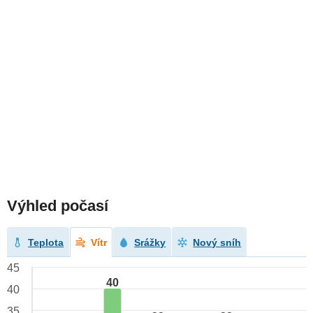
Výhled počasí
Teplota
Vítr
Srážky
Nový sníh
45
40
40
35