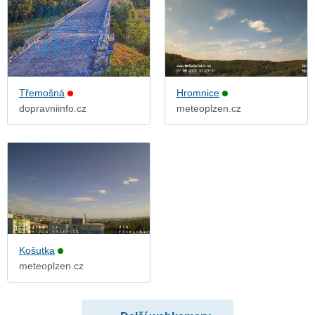
Třemošná
Hromnice
dopravniinfo.cz
meteoplzen.cz
Košutka
meteoplzen.cz