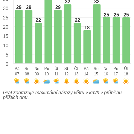
32
32
29
29
29
30
25
25
25
25
22
22
20
18
15
10
5
0
Pá
So
Ne
Po
Út
St
Čt
Pá
So
Ne
Po
Út
07
08
09
10
11
12
13
14
15
16
17
18
Graf zobrazuje maximální nárazy větru v km/h v průběhu
příštích dnů.