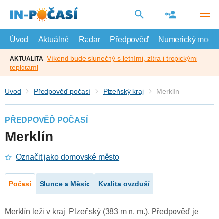
Přejít
na
hlavní
obsah
Úvod
Aktuálně
Radar
Předpověď
Numerický model
Víkend bude slunečný s letními, zítra i tropickými
AKTUALITA:
teplotami
Úvod
Předpověď počasí
Plzeňský kraj
Merklín
PŘEDPOVĚĎ POČASÍ
Merklín
Označit jako domovské město
Počasí
Slunce a Měsíc
Kvalita ovzduší
Merklín leží v kraji Plzeňský (383 m n. m.). Předpověď je