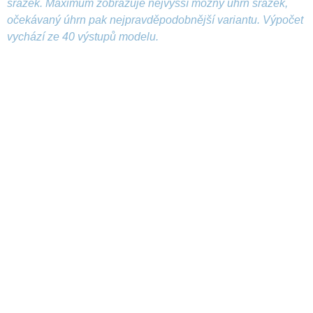
srážek. Maximum zobrazuje nejvyšší možný úhrn srážek,
očekávaný úhrn pak nejpravděpodobnější variantu. Výpočet
vychází ze 40 výstupů modelu.