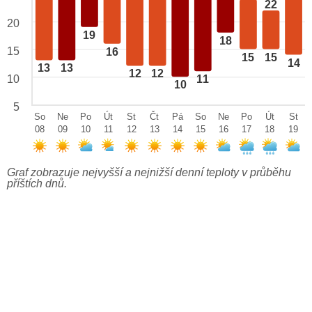
22
20
19
18
15
16
15
15
14
13
13
12
12
10
11
10
5
So
Ne
Po
Út
St
Čt
Pá
So
Ne
Po
Út
St
08
09
10
11
12
13
14
15
16
17
18
19
Graf zobrazuje nejvyšší a nejnižší denní teploty v průběhu
příštích dnů.