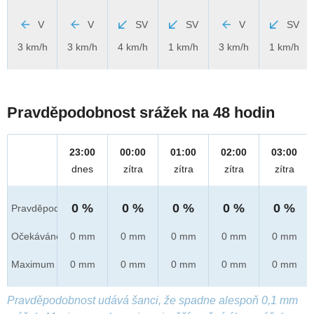
V
V
SV
SV
V
SV
3 km/h
3 km/h
4 km/h
1 km/h
3 km/h
1 km/h
Pravděpodobnost srážek na 48 hodin
23:00
00:00
01:00
02:00
03:00
dnes
zítra
zítra
zítra
zítra
0 %
0 %
0 %
0 %
0 %
Pravděpod.
Očekáváno
0 mm
0 mm
0 mm
0 mm
0 mm
Maximum
0 mm
0 mm
0 mm
0 mm
0 mm
Pravděpodobnost udává šanci, že spadne alespoň 0,1 mm