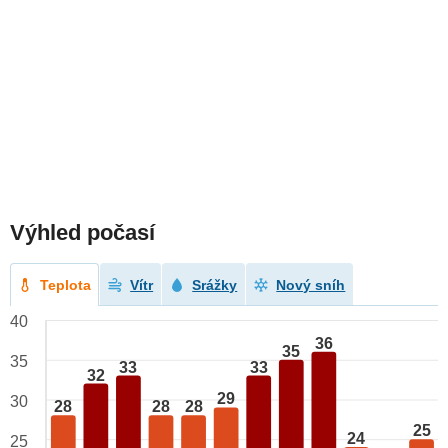
Výhled počasí
Teplota
Vítr
Srážky
Nový sníh
40
36
35
35
33
33
32
29
30
28
28
28
25
24
25