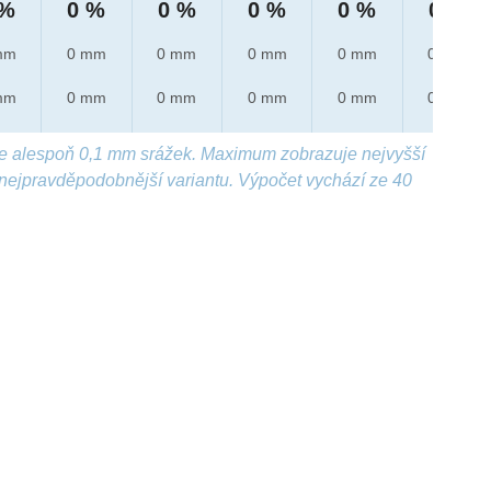
 %
0 %
0 %
0 %
0 %
0 %
mm
0 mm
0 mm
0 mm
0 mm
0 mm
mm
0 mm
0 mm
0 mm
0 mm
0 mm
e alespoň 0,1 mm srážek. Maximum zobrazuje nejvyšší
nejpravděpodobnější variantu. Výpočet vychází ze 40