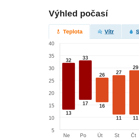
Výhled počasí
Teplota
Vítr
40
35
33
32
29
30
27
26
25
20
17
15
16
13
10
11
11
5
Ne
Po
Út
St
Čt