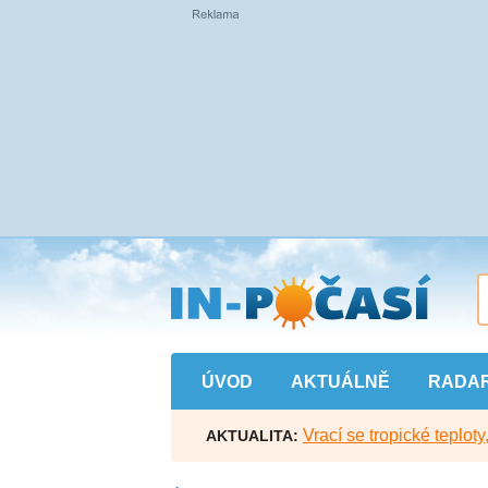
Přejít
na
hlavní
obsah
ÚVOD
AKTUÁLNĚ
RADA
Vrací se tropické teploty
AKTUALITA: