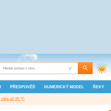
R
PŘEDPOVĚĎ
NUMERICKÝ
MODEL
ŘEKY
, zítra až 35 °C