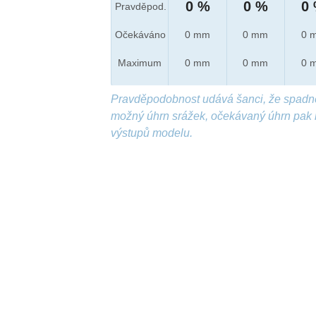
0 %
0 %
0
Pravděpod.
Očekáváno
0 mm
0 mm
0 
Maximum
0 mm
0 mm
0 
Pravděpodobnost udává šanci, že spadn
možný úhrn srážek, očekávaný úhrn pak 
výstupů modelu.