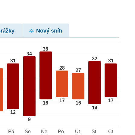
Srážky
Nový sníh
36
34
32
31
31
28
27
17
17
16
16
14
12
9
Pá
So
Ne
Po
Út
St
Čt