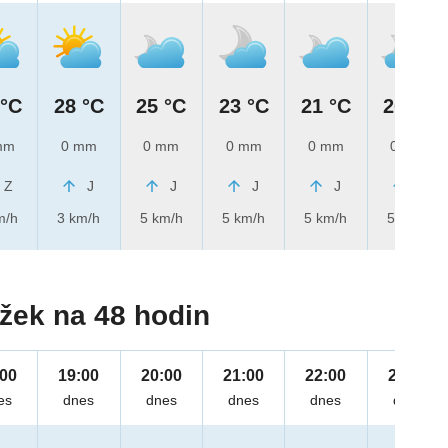
 °C
28 °C
25 °C
23 °C
21 °C
20 °C
mm
0 mm
0 mm
0 mm
0 mm
0 mm
Z
J
J
J
J
J
m/h
3 km/h
5 km/h
5 km/h
5 km/h
5 km/h
žek na 48 hodin
:00
19:00
20:00
21:00
22:00
23:00
es
dnes
dnes
dnes
dnes
dnes