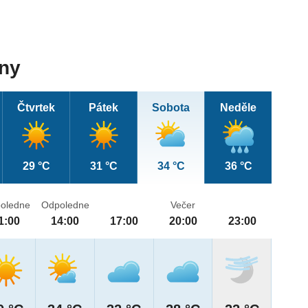
dny
Čtvrtek
Pátek
Sobota
Neděle
29 °C
31 °C
34 °C
36 °C
oledne
Odpoledne
Večer
1:00
14:00
17:00
20:00
23:00