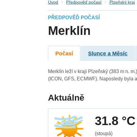
Úvod
Předpověď počasí
Plzeňský kraj
PŘEDPOVĚĎ POČASÍ
Merklín
Počasí
Slunce a Měsíc
Merklín leží v kraji Plzeňský (383 m n. 
(ICON, GFS, ECMWF). Naposledy byla ak
Aktuálně
31.8 °C
(stoupá)