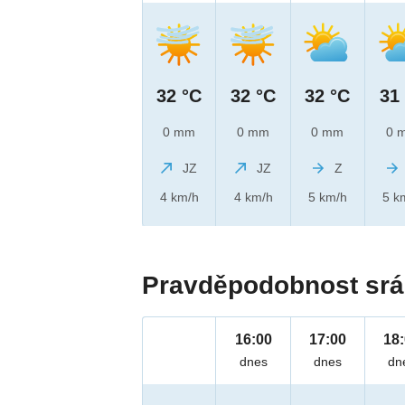
32 °C
32 °C
32 °C
31
0 mm
0 mm
0 mm
0 
JZ
JZ
Z
4 km/h
4 km/h
5 km/h
5 k
Pravděpodobnost srá
16:00
17:00
18
dnes
dnes
dn