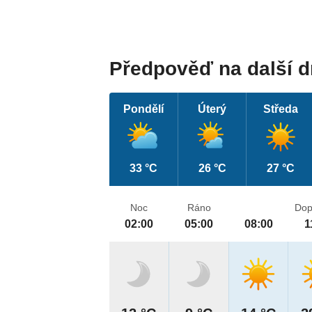
Předpověď na další 
Pondělí
Úterý
Středa
33 °C
26 °C
27 °C
Noc
Ráno
Dop
02:00
05:00
08:00
1