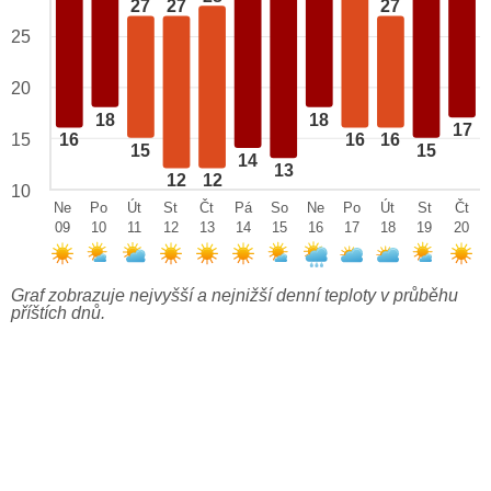
27
27
27
25
20
18
18
17
15
16
16
16
15
15
14
13
12
12
10
Ne
Po
Út
St
Čt
Pá
So
Ne
Po
Út
St
Čt
09
10
11
12
13
14
15
16
17
18
19
20
Graf zobrazuje nejvyšší a nejnižší denní teploty v průběhu
příštích dnů.