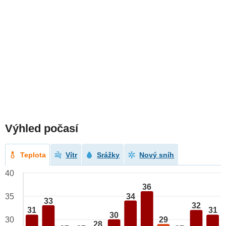
Výhled počasí
Teplota
Vítr
Srážky
Nový sníh
40
36
34
35
33
32
31
31
30
29
30
28