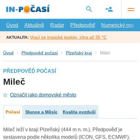
Přejít
na
hlavní
obsah
Úvod
Aktuálně
Radar
Předpověď
Numerický model
Vrací se tropické teploty, zítra až 35 °C
AKTUALITA:
Úvod
Předpověď počasí
Plzeňský kraj
Mileč
PŘEDPOVĚĎ POČASÍ
Mileč
Označit jako domovské město
Počasí
Slunce a Měsíc
Kvalita ovzduší
Mileč leží v kraji Plzeňský (444 m n. m.). Předpověď je
sestavena podle několika modelů (ICON, GFS, ECMWF).