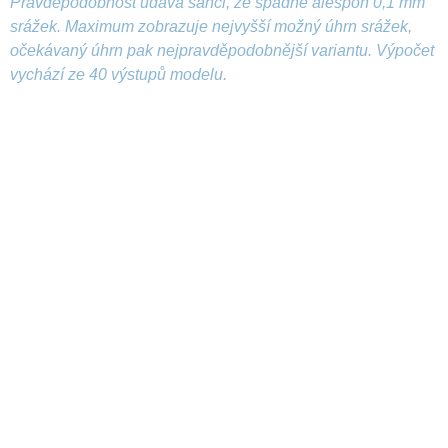
Pravděpodobnost udává šanci, že spadne alespoň 0,1 mm
srážek. Maximum zobrazuje nejvyšší možný úhrn srážek,
očekávaný úhrn pak nejpravděpodobnější variantu. Výpočet
vychází ze 40 výstupů modelu.