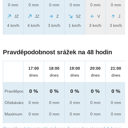
0 mm
0 mm
0 mm
0 mm
0 mm
0 mm
JZ
JZ
Z
SZ
V
J
4 km/h
4 km/h
3 km/h
1 km/h
3 km/h
3 km/h
Pravděpodobnost srážek na 48 hodin
17:00
18:00
19:00
20:00
21:00
dnes
dnes
dnes
dnes
dnes
0 %
0 %
0 %
0 %
0 %
Pravděpod.
Očekáváno
0 mm
0 mm
0 mm
0 mm
0 mm
Maximum
0 mm
0 mm
0 mm
0 mm
0 mm