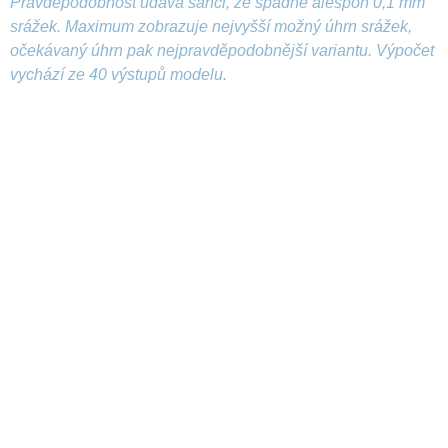
Pravděpodobnost udává šanci, že spadne alespoň 0,1 mm
srážek. Maximum zobrazuje nejvyšší možný úhrn srážek,
očekávaný úhrn pak nejpravděpodobnější variantu. Výpočet
vychází ze 40 výstupů modelu.