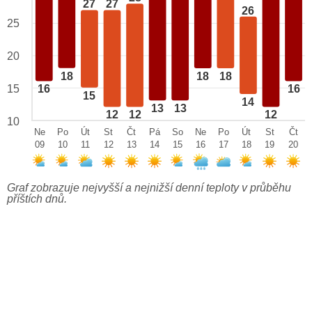
27
27
26
25
20
18
18
18
15
16
16
15
14
13
13
12
12
12
10
Ne
Po
Út
St
Čt
Pá
So
Ne
Po
Út
St
Čt
09
10
11
12
13
14
15
16
17
18
19
20
Graf zobrazuje nejvyšší a nejnižší denní teploty v průběhu
příštích dnů.