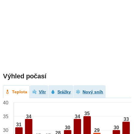
Výhled počasí
Teplota
Vítr
Srážky
Nový sníh
40
35
34
34
35
33
31
30
30
29
30
28