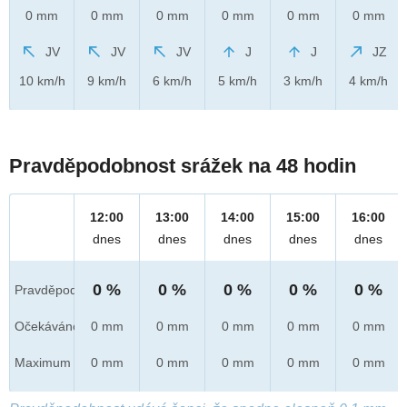
0 mm
0 mm
0 mm
0 mm
0 mm
0 mm
JV
JV
JV
J
J
JZ
10 km/h
9 km/h
6 km/h
5 km/h
3 km/h
4 km/h
Pravděpodobnost srážek na 48 hodin
12:00
13:00
14:00
15:00
16:00
dnes
dnes
dnes
dnes
dnes
0 %
0 %
0 %
0 %
0 %
Pravděpod.
Očekáváno
0 mm
0 mm
0 mm
0 mm
0 mm
Maximum
0 mm
0 mm
0 mm
0 mm
0 mm