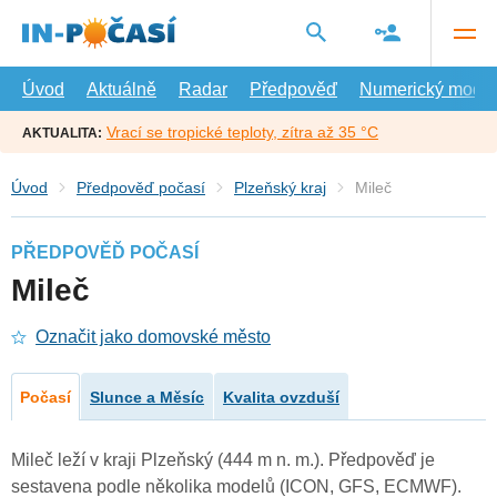
Přejít
na
hlavní
obsah
Úvod
Aktuálně
Radar
Předpověď
Numerický model
Vrací se tropické teploty, zítra až 35 °C
AKTUALITA:
Úvod
Předpověď počasí
Plzeňský kraj
Mileč
PŘEDPOVĚĎ POČASÍ
Mileč
Označit jako domovské město
Počasí
Slunce a Měsíc
Kvalita ovzduší
Mileč leží v kraji Plzeňský (444 m n. m.). Předpověď je
sestavena podle několika modelů (ICON, GFS, ECMWF).