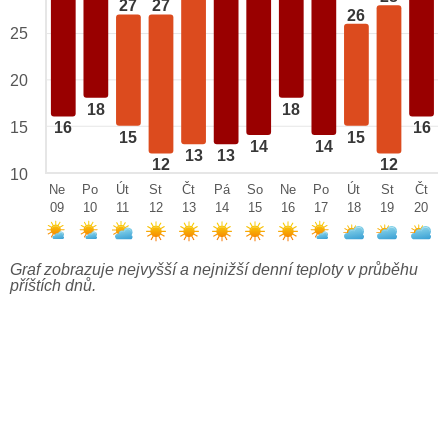
27
27
26
25
20
18
18
15
16
16
15
15
14
14
13
13
12
12
10
Ne
Po
Út
St
Čt
Pá
So
Ne
Po
Út
St
Čt
09
10
11
12
13
14
15
16
17
18
19
20
Graf zobrazuje nejvyšší a nejnižší denní teploty v průběhu
příštích dnů.