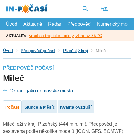
Přejít
na
hlavní
obsah
Úvod
Aktuálně
Radar
Předpověď
Numerický model
Vrací se tropické teploty, zítra až 35 °C
AKTUALITA:
Úvod
Předpověď počasí
Plzeňský kraj
Mileč
PŘEDPOVĚĎ POČASÍ
Mileč
Označit jako domovské město
Počasí
Slunce a Měsíc
Kvalita ovzduší
Mileč leží v kraji Plzeňský (444 m n. m.). Předpověď je
sestavena podle několika modelů (ICON, GFS, ECMWF).