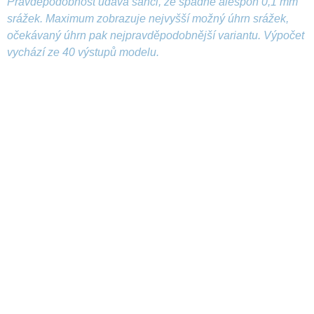
Pravděpodobnost udává šanci, že spadne alespoň 0,1 mm
srážek. Maximum zobrazuje nejvyšší možný úhrn srážek,
očekávaný úhrn pak nejpravděpodobnější variantu. Výpočet
vychází ze 40 výstupů modelu.