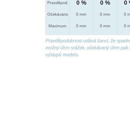
0 %
0 %
0
Pravděpod.
Očekáváno
0 mm
0 mm
0 
Maximum
0 mm
0 mm
0 
Pravděpodobnost udává šanci, že spadn
možný úhrn srážek, očekávaný úhrn pak 
výstupů modelu.