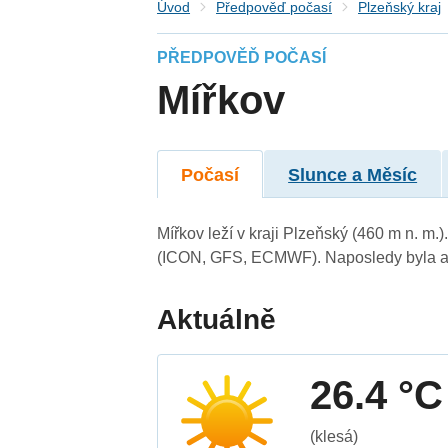
Úvod
Předpověď počasí
Plzeňský kraj
PŘEDPOVĚĎ POČASÍ
Mířkov
Počasí
Slunce a Měsíc
Mířkov leží v kraji Plzeňský (460 m n. m
(ICON, GFS, ECMWF). Naposledy byla ak
Aktuálně
26.4 °C
(klesá)