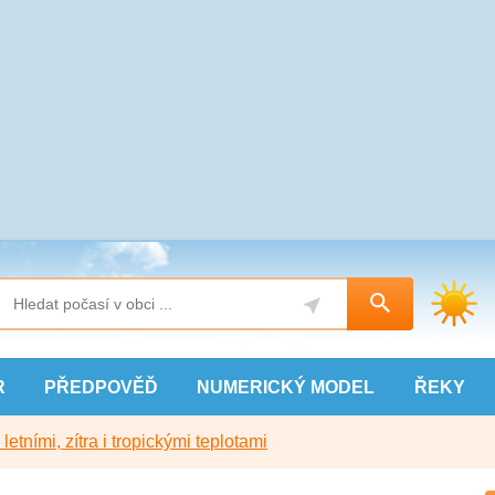
R
PŘEDPOVĚĎ
NUMERICKÝ
MODEL
ŘEKY
etními, zítra i tropickými teplotami