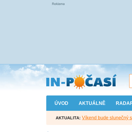
Přejít
na
hlavní
obsah
ÚVOD
AKTUÁLNĚ
RADA
Víkend bude slunečný s l
AKTUALITA: