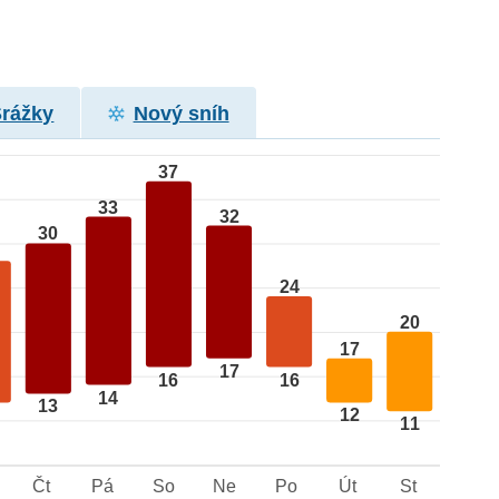
Srážky
Nový sníh
37
33
32
30
24
20
17
17
16
16
14
13
12
11
Čt
Pá
So
Ne
Po
Út
St