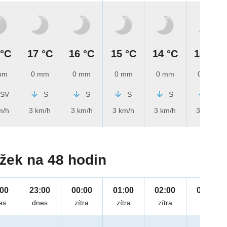
 °C
17 °C
16 °C
15 °C
14 °C
14 °C
mm
0 mm
0 mm
0 mm
0 mm
0 mm
SV
S
S
S
S
S
m/h
3 km/h
3 km/h
3 km/h
3 km/h
3 km/h
žek na 48 hodin
:00
23:00
00:00
01:00
02:00
03:00
es
dnes
zítra
zítra
zítra
zítra