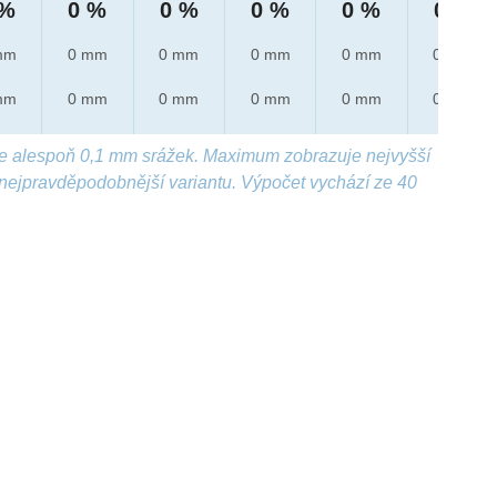
 %
0 %
0 %
0 %
0 %
0 %
mm
0 mm
0 mm
0 mm
0 mm
0 mm
mm
0 mm
0 mm
0 mm
0 mm
0 mm
e alespoň 0,1 mm srážek. Maximum zobrazuje nejvyšší
nejpravděpodobnější variantu. Výpočet vychází ze 40