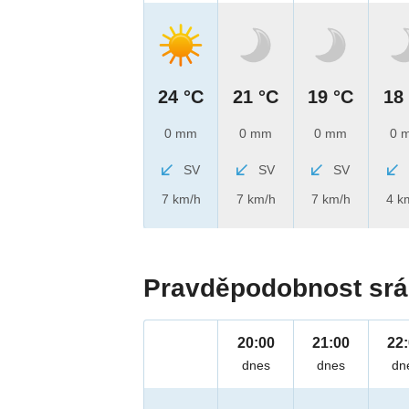
24 °C
21 °C
19 °C
18
0 mm
0 mm
0 mm
0 
SV
SV
SV
7 km/h
7 km/h
7 km/h
4 k
Pravděpodobnost srá
20:00
21:00
22
dnes
dnes
dn