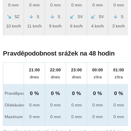
0 mm
0 mm
0 mm
0 mm
0 mm
0 mm
SZ
S
S
SV
SV
S
10 km/h
11 km/h
9 km/h
6 km/h
4 km/h
3 km/h
Pravděpodobnost srážek na 48 hodin
21:00
22:00
23:00
00:00
01:00
dnes
dnes
dnes
zítra
zítra
0 %
0 %
0 %
0 %
0 %
Pravděpod.
Očekáváno
0 mm
0 mm
0 mm
0 mm
0 mm
Maximum
0 mm
0 mm
0 mm
0 mm
0 mm