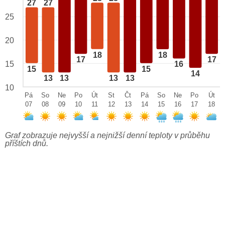
27
27
25
20
18
18
17
17
15
16
15
15
14
13
13
13
13
10
Pá
So
Ne
Po
Út
St
Čt
Pá
So
Ne
Po
Út
07
08
09
10
11
12
13
14
15
16
17
18
Graf zobrazuje nejvyšší a nejnižší denní teploty v průběhu
příštích dnů.