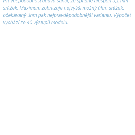
Pravděpodobnost udává šanci, že spadne alespoň 0,1 mm
srážek. Maximum zobrazuje nejvyšší možný úhrn srážek,
očekávaný úhrn pak nejpravděpodobnější variantu. Výpočet
vychází ze 40 výstupů modelu.