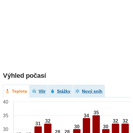
Výhled počasí
Teplota
Vítr
Srážky
Nový sníh
40
35
34
35
32
32
32
31
30
30
30
28
28