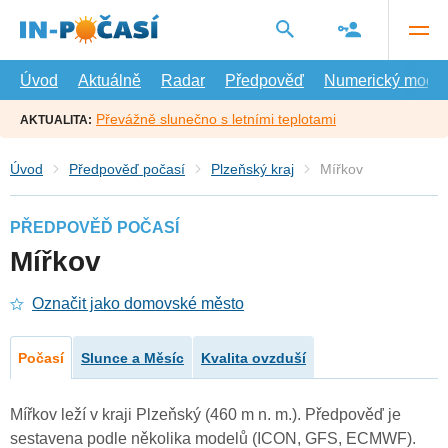
Přejít
na
hlavní
obsah
Úvod
Aktuálně
Radar
Předpověď
Numerický model
Převážně slunečno s letními teplotami
AKTUALITA:
Úvod
Předpověď počasí
Plzeňský kraj
Mířkov
PŘEDPOVĚĎ POČASÍ
Mířkov
Označit jako domovské město
Počasí
Slunce a Měsíc
Kvalita ovzduší
Mířkov leží v kraji Plzeňský (460 m n. m.). Předpověď je
sestavena podle několika modelů (ICON, GFS, ECMWF).