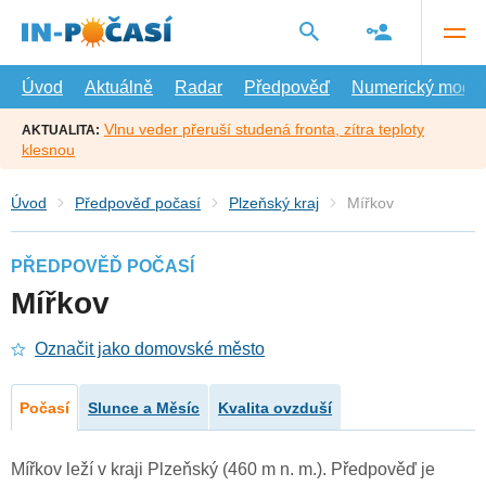
Přejít
na
hlavní
obsah
Úvod
Aktuálně
Radar
Předpověď
Numerický model
Vlnu veder přeruší studená fronta, zítra teploty
AKTUALITA:
klesnou
Úvod
Předpověď počasí
Plzeňský kraj
Mířkov
PŘEDPOVĚĎ POČASÍ
Mířkov
Označit jako domovské město
Počasí
Slunce a Měsíc
Kvalita ovzduší
Mířkov leží v kraji Plzeňský (460 m n. m.). Předpověď je