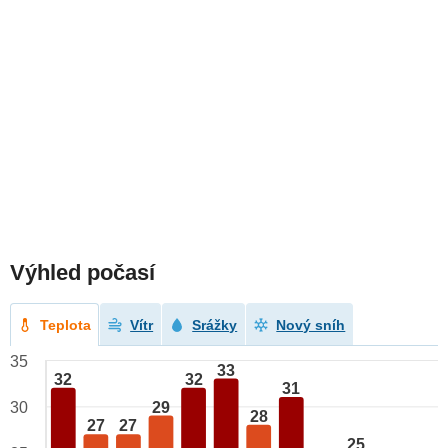
Výhled počasí
Teplota
Vítr
Srážky
Nový sníh
35
33
32
32
31
29
30
28
27
27
25