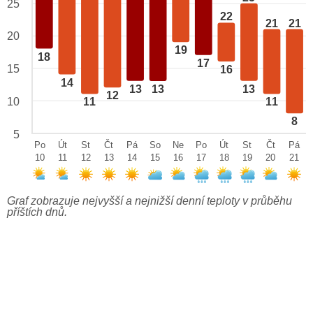
25
22
21
21
20
19
18
17
15
16
14
13
13
13
12
10
11
11
8
5
Po
Út
St
Čt
Pá
So
Ne
Po
Út
St
Čt
Pá
10
11
12
13
14
15
16
17
18
19
20
21
Graf zobrazuje nejvyšší a nejnižší denní teploty v průběhu
příštích dnů.