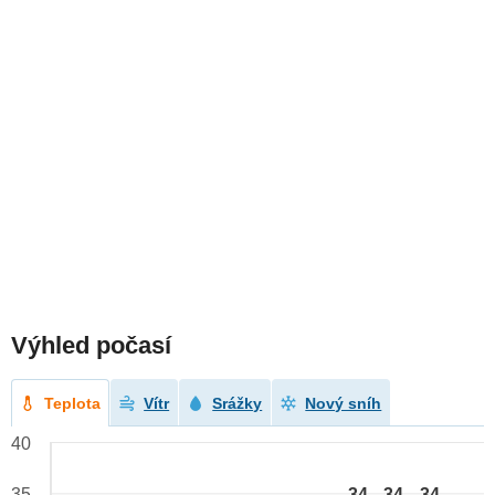
Výhled počasí
Teplota
Vítr
Srážky
Nový sníh
40
34
34
34
35