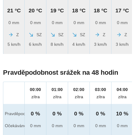
21 °C
20 °C
19 °C
18 °C
18 °C
17 °C
0 mm
0 mm
0 mm
0 mm
0 mm
0 mm
Z
SZ
SZ
SZ
Z
Z
5 km/h
6 km/h
8 km/h
4 km/h
3 km/h
3 km/h
Pravděpodobnost srážek na 48 hodin
00:00
01:00
02:00
03:00
04:00
zítra
zítra
zítra
zítra
zítra
0 %
0 %
0 %
0 %
10 %
Pravděpod.
Očekáváno
0 mm
0 mm
0 mm
0 mm
0 mm