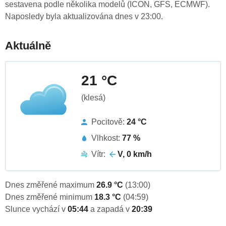
sestavena podle několika modelů (ICON, GFS, ECMWF).
Naposledy byla aktualizována dnes v 23:00.
Aktuálně
21 °C
(klesá)
Pocitově:
24 °C
Vlhkost:
77 %
Vítr:
V, 0 km/h
Dnes změřené maximum
26.9 °C
(13:00)
Dnes změřené minimum
18.3 °C
(04:59)
Slunce vychází v
05:44
a zapadá v
20:39