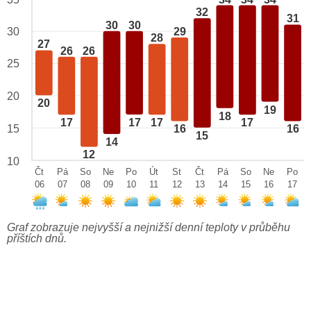
32
31
30
30
29
30
28
27
26
26
25
20
20
19
18
17
17
17
17
15
16
16
15
14
12
10
Čt
Pá
So
Ne
Po
Út
St
Čt
Pá
So
Ne
Po
06
07
08
09
10
11
12
13
14
15
16
17
Graf zobrazuje nejvyšší a nejnižší denní teploty v průběhu
příštích dnů.