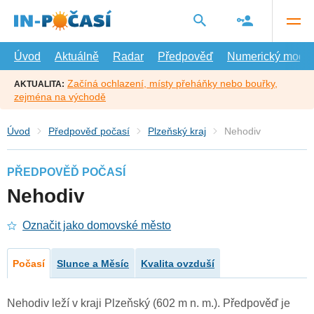
Přejít
na
hlavní
obsah
Úvod
Aktuálně
Radar
Předpověď
Numerický model
Začíná ochlazení, místy přeháňky nebo bouřky,
AKTUALITA:
zejména na východě
Úvod
Předpověď počasí
Plzeňský kraj
Nehodiv
PŘEDPOVĚĎ POČASÍ
Nehodiv
Označit jako domovské město
Počasí
Slunce a Měsíc
Kvalita ovzduší
Nehodiv leží v kraji Plzeňský (602 m n. m.). Předpověď je