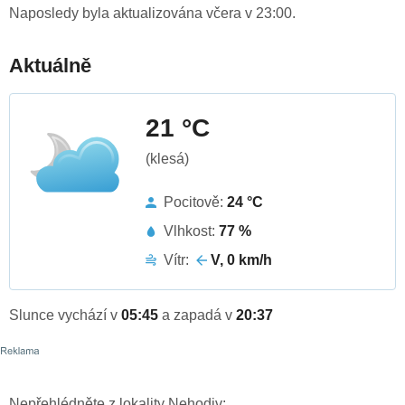
Naposledy byla aktualizována včera v 23:00.
Aktuálně
21 °C
(klesá)
Pocitově:
24 °C
Vlhkost:
77 %
Vítr:
V, 0 km/h
Slunce vychází v
05:45
a zapadá v
20:37
Nepřehlédněte z lokality Nehodiv: