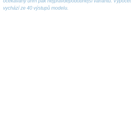
očekávaný úhrn pak nejpravděpodobnější variantu. Výpočet
vychází ze 40 výstupů modelu.