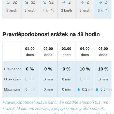
SZ
SZ
SZ
Z
Z
Z
6 km/h
8 km/h
4 km/h
3 km/h
3 km/h
3 km/h
Pravděpodobnost srážek na 48 hodin
01:00
02:00
03:00
04:00
05:00
dnes
dnes
dnes
dnes
dnes
0 %
0 %
0 %
10 %
10 %
Pravděpod.
Očekáváno
0 mm
0 mm
0 mm
0 mm
0 mm
Maximum
0 mm
0 mm
0 mm
0.2 mm
0.3 mm
Pravděpodobnost udává šanci, že spadne alespoň 0,1 mm
srážek. Maximum zobrazuje nejvyšší možný úhrn srážek,