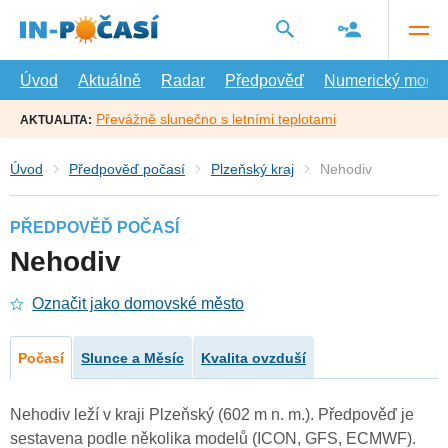
Přejít
na
hlavní
obsah
Úvod
Aktuálně
Radar
Předpověď
Numerický model
Převážně slunečno s letními teplotami
AKTUALITA:
Úvod
Předpověď počasí
Plzeňský kraj
Nehodiv
PŘEDPOVĚĎ POČASÍ
Nehodiv
Označit jako domovské město
Počasí
Slunce a Měsíc
Kvalita ovzduší
Nehodiv leží v kraji Plzeňský (602 m n. m.). Předpověď je
sestavena podle několika modelů (ICON, GFS, ECMWF).