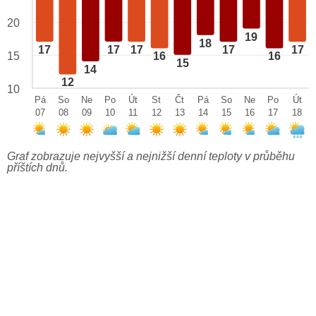
20
19
18
17
17
17
17
17
15
16
16
15
14
12
10
Pá
So
Ne
Po
Út
St
Čt
Pá
So
Ne
Po
Út
07
08
09
10
11
12
13
14
15
16
17
18
Graf zobrazuje nejvyšší a nejnižší denní teploty v průběhu
příštích dnů.