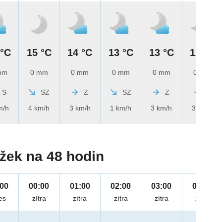
 °C
15 °C
14 °C
13 °C
13 °C
12 °C
mm
0 mm
0 mm
0 mm
0 mm
0 mm
S
SZ
Z
SZ
Z
Z
m/h
4 km/h
3 km/h
1 km/h
3 km/h
3 km/h
žek na 48 hodin
:00
00:00
01:00
02:00
03:00
04:00
es
zítra
zítra
zítra
zítra
zítra