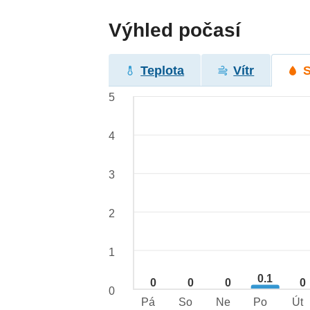
Výhled počasí
Teplota
Vítr
5
4
3
2
1
0.1
0
0
0
0
0
Pá
So
Ne
Po
Út