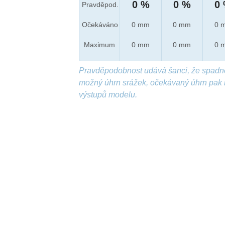
0 %
0 %
0
Pravděpod.
Očekáváno
0 mm
0 mm
0 
Maximum
0 mm
0 mm
0 
Pravděpodobnost udává šanci, že spadn
možný úhrn srážek, očekávaný úhrn pak 
výstupů modelu.