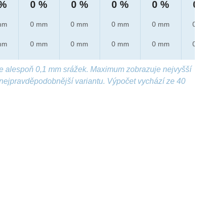
 %
0 %
0 %
0 %
0 %
0 %
mm
0 mm
0 mm
0 mm
0 mm
0 mm
mm
0 mm
0 mm
0 mm
0 mm
0 mm
e alespoň 0,1 mm srážek. Maximum zobrazuje nejvyšší
nejpravděpodobnější variantu. Výpočet vychází ze 40