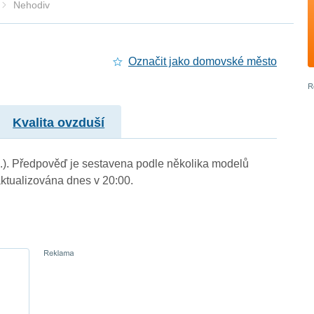
Nehodiv
Označit jako domovské město
Kvalita ovzduší
m.). Předpověď je sestavena podle několika modelů
tualizována dnes v 20:00.