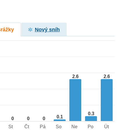
Srážky
Nový sníh
2.6
2.6
0.3
0.1
0
0
0
St
Čt
Pá
So
Ne
Po
Út