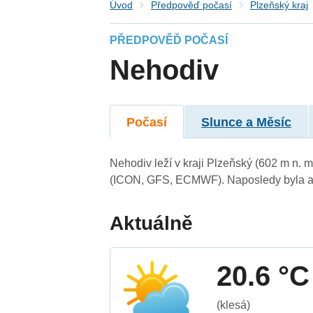
Úvod
Předpověď počasí
Plzeňský kraj
PŘEDPOVĚĎ POČASÍ
Nehodiv
Počasí
Slunce a Měsíc
Nehodiv leží v kraji Plzeňský (602 m n. 
(ICON, GFS, ECMWF). Naposledy byla ak
Aktuálně
20.6 °C
(klesá)