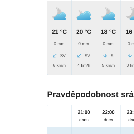
21 °C
20 °C
18 °C
16
0 mm
0 mm
0 mm
0 
SV
SV
S
6 km/h
4 km/h
5 km/h
3 k
Pravděpodobnost srá
21:00
22:00
23
dnes
dnes
dn