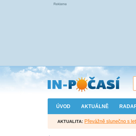
Přejít
na
hlavní
obsah
ÚVOD
AKTUÁLNĚ
RADA
Převážně slunečno s let
AKTUALITA: