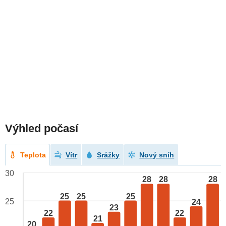
Výhled počasí
Teplota
Vítr
Srážky
Nový sníh
30
28
28
28
25
25
25
25
24
23
22
22
21
20