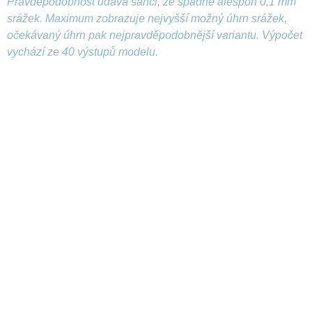
Pravděpodobnost udává šanci, že spadne alespoň 0,1 mm
srážek. Maximum zobrazuje nejvyšší možný úhrn srážek,
očekávaný úhrn pak nejpravděpodobnější variantu. Výpočet
vychází ze 40 výstupů modelu.