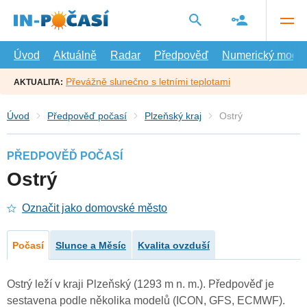
Přejít
na
hlavní
obsah
Úvod
Aktuálně
Radar
Předpověď
Numerický model
Převážně slunečno s letními teplotami
AKTUALITA:
Úvod
Předpověď počasí
Plzeňský kraj
Ostrý
PŘEDPOVĚĎ POČASÍ
Ostrý
Označit jako domovské město
Počasí
Slunce a Měsíc
Kvalita ovzduší
Ostrý leží v kraji Plzeňský (1293 m n. m.). Předpověď je
sestavena podle několika modelů (ICON, GFS, ECMWF).