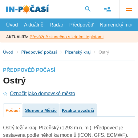
Přejít
na
hlavní
obsah
Úvod
Aktuálně
Radar
Předpověď
Numerický model
Převážně slunečno s letními teplotami
AKTUALITA:
Úvod
Předpověď počasí
Plzeňský kraj
Ostrý
PŘEDPOVĚĎ POČASÍ
Ostrý
Označit jako domovské město
Počasí
Slunce a Měsíc
Kvalita ovzduší
Ostrý leží v kraji Plzeňský (1293 m n. m.). Předpověď je
sestavena podle několika modelů (ICON, GFS, ECMWF).