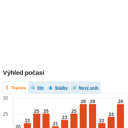
Výhled počasí
Teplota
Vítr
Srážky
Nový sníh
30
28
28
28
25
25
25
25
24
23
22
22
21
20