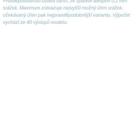
Pravděpodobnost udává šanci, že spadne alespoň 0,1 mm
srážek. Maximum zobrazuje nejvyšší možný úhrn srážek,
očekávaný úhrn pak nejpravděpodobnější variantu. Výpočet
vychází ze 40 výstupů modelu.