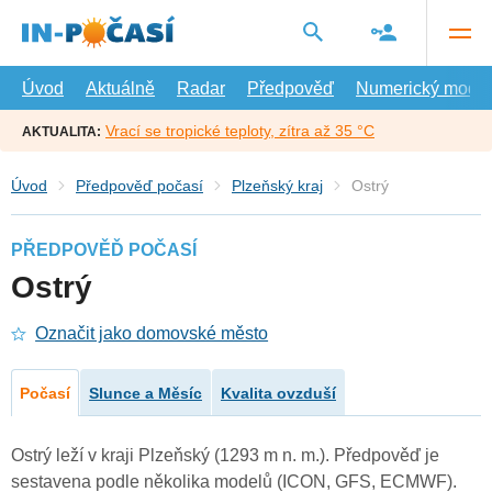
Přejít
na
hlavní
obsah
Úvod
Aktuálně
Radar
Předpověď
Numerický model
Vrací se tropické teploty, zítra až 35 °C
AKTUALITA:
Úvod
Předpověď počasí
Plzeňský kraj
Ostrý
PŘEDPOVĚĎ POČASÍ
Ostrý
Označit jako domovské město
Počasí
Slunce a Měsíc
Kvalita ovzduší
Ostrý leží v kraji Plzeňský (1293 m n. m.). Předpověď je
sestavena podle několika modelů (ICON, GFS, ECMWF).