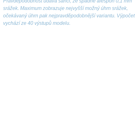
Pravděpodobnost udává šanci, že spadne alespoň 0,1 mm
srážek. Maximum zobrazuje nejvyšší možný úhrn srážek,
očekávaný úhrn pak nejpravděpodobnější variantu. Výpočet
vychází ze 40 výstupů modelu.