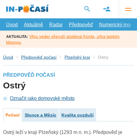
Přejít
na
hlavní
obsah
Úvod
Aktuálně
Radar
Předpověď
Numerický model
Vlnu veder přeruší studená fronta, zítra teploty
AKTUALITA:
klesnou
Úvod
Předpověď počasí
Plzeňský kraj
Ostrý
PŘEDPOVĚĎ POČASÍ
Ostrý
Označit jako domovské město
Počasí
Slunce a Měsíc
Kvalita ovzduší
Ostrý leží v kraji Plzeňský (1293 m n. m.). Předpověď je