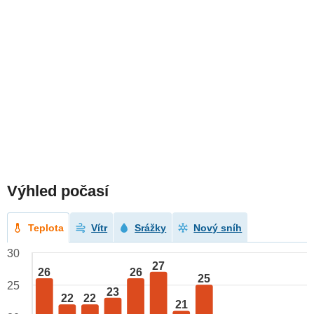
Výhled počasí
Teplota
Vítr
Srážky
Nový sníh
30
27
26
26
25
25
23
22
22
21