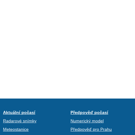
Aktuální počasí
Předpověď počasí
Radarové snímky
Numerický model
Meteostanice
Předpověď pro Prahu