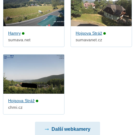
Hamry
Hojsova Stráž
sumava.net
sumavanet.cz
Hojsova Stráž
chmi.cz
Další webkamery