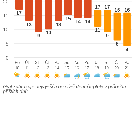
20
17
17
16
16
17
15
15
14
14
13
13
10
11
10
9
9
5
6
4
0
Po
Út
St
Čt
Pá
So
Ne
Po
Út
St
Čt
Pá
10
11
12
13
14
15
16
17
18
19
20
21
Graf zobrazuje nejvyšší a nejnižší denní teploty v průběhu
příštích dnů.