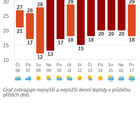
29
29
30
28
27
26
25
20
21
20
20
20
18
18
18
17
17
15
15
13
12
10
Čt
Pá
So
Ne
Po
Út
St
Čt
Pá
So
Ne
Po
06
07
08
09
10
11
12
13
14
15
16
17
Graf zobrazuje nejvyšší a nejnižší denní teploty v průběhu
příštích dnů.