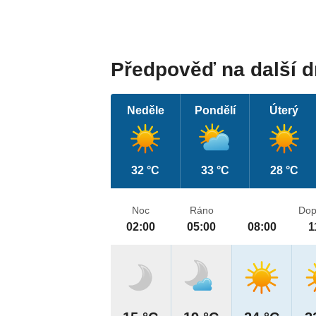
Předpověď na další 
Neděle
Pondělí
Úterý
32 °C
33 °C
28 °C
Noc
Ráno
Dop
02:00
05:00
08:00
1