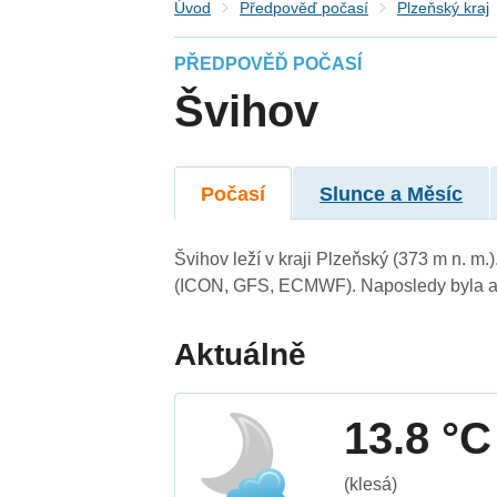
Úvod
Předpověď počasí
Plzeňský kraj
PŘEDPOVĚĎ POČASÍ
Švihov
Počasí
Slunce a Měsíc
Švihov leží v kraji Plzeňský (373 m n. m
(ICON, GFS, ECMWF). Naposledy byla ak
Aktuálně
13.8 °C
(klesá)