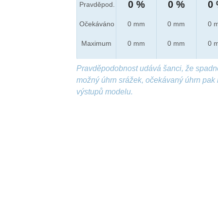
0 %
0 %
0
Pravděpod.
Očekáváno
0 mm
0 mm
0 
Maximum
0 mm
0 mm
0 
Pravděpodobnost udává šanci, že spadn
možný úhrn srážek, očekávaný úhrn pak 
výstupů modelu.