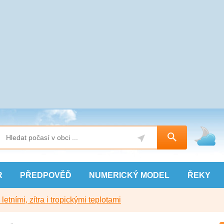
R
PŘEDPOVĚĎ
NUMERICKÝ
MODEL
ŘEKY
etními, zítra i tropickými teplotami