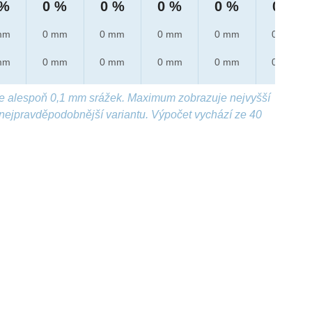
 %
0 %
0 %
0 %
0 %
0 %
mm
0 mm
0 mm
0 mm
0 mm
0 mm
mm
0 mm
0 mm
0 mm
0 mm
0 mm
e alespoň 0,1 mm srážek. Maximum zobrazuje nejvyšší
nejpravděpodobnější variantu. Výpočet vychází ze 40