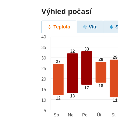
Výhled počasí
Teplota
Vítr
40
35
33
32
29
30
28
27
25
20
18
17
15
13
12
10
11
5
So
Ne
Po
Út
St