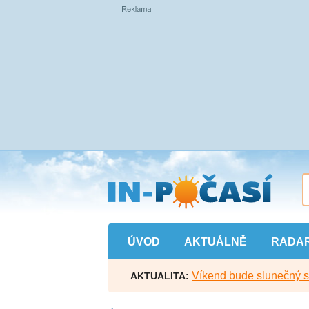
Přejít
na
hlavní
obsah
ÚVOD
AKTUÁLNĚ
RADA
Víkend bude slunečný s l
AKTUALITA: