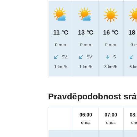
11 °C
13 °C
16 °C
18
0 mm
0 mm
0 mm
0 
SV
SV
S
1 km/h
1 km/h
3 km/h
6 k
Pravděpodobnost srá
06:00
07:00
08
dnes
dnes
dn