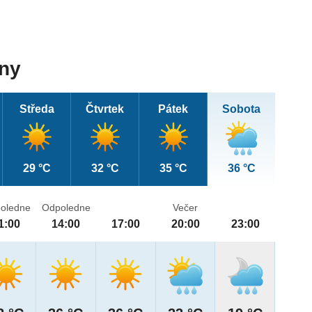
dny
Středa
Čtvrtek
Pátek
Sobota
29 °C
32 °C
35 °C
36 °C
oledne
Odpoledne
Večer
1:00
14:00
17:00
20:00
23:00