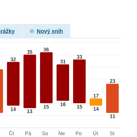
Srážky
Nový sníh
36
35
33
32
31
23
17
16
15
15
14
14
13
11
Čt
Pá
So
Ne
Po
Út
St