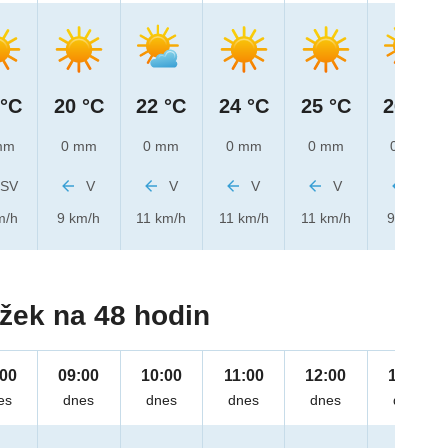
 °C
20 °C
22 °C
24 °C
25 °C
26 °C
mm
0 mm
0 mm
0 mm
0 mm
0 mm
SV
V
V
V
V
V
m/h
9 km/h
11 km/h
11 km/h
11 km/h
9 km/h
žek na 48 hodin
:00
09:00
10:00
11:00
12:00
13:00
es
dnes
dnes
dnes
dnes
dnes