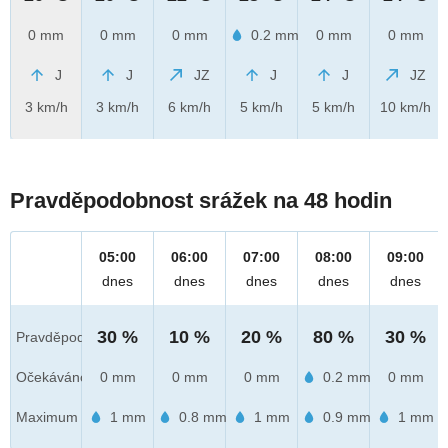
0 mm
0 mm
0 mm
0.2 mm
0 mm
0 mm
J
J
JZ
J
J
JZ
3 km/h
3 km/h
6 km/h
5 km/h
5 km/h
10 km/h
Pravděpodobnost srážek na 48 hodin
05:00
06:00
07:00
08:00
09:00
dnes
dnes
dnes
dnes
dnes
30 %
10 %
20 %
80 %
30 %
Pravděpod.
Očekáváno
0 mm
0 mm
0 mm
0.2 mm
0 mm
Maximum
1 mm
0.8 mm
1 mm
0.9 mm
1 mm