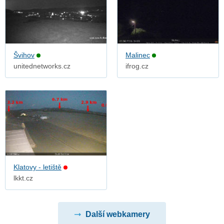
Švihov
Malinec
unitednetworks.cz
ifrog.cz
Klatovy - letiště
lkkt.cz
Další webkamery