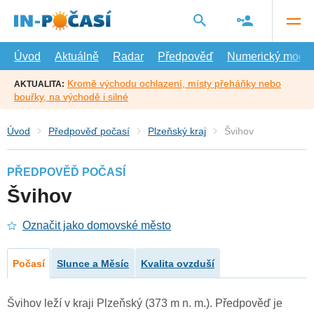
Přejít
na
hlavní
obsah
Úvod
Aktuálně
Radar
Předpověď
Numerický model
Kromě východu ochlazení, místy přeháňky nebo
AKTUALITA:
bouřky, na východě i silné
Úvod
Předpověď počasí
Plzeňský kraj
Švihov
PŘEDPOVĚĎ POČASÍ
Švihov
Označit jako domovské město
Počasí
Slunce a Měsíc
Kvalita ovzduší
Švihov leží v kraji Plzeňský (373 m n. m.). Předpověď je