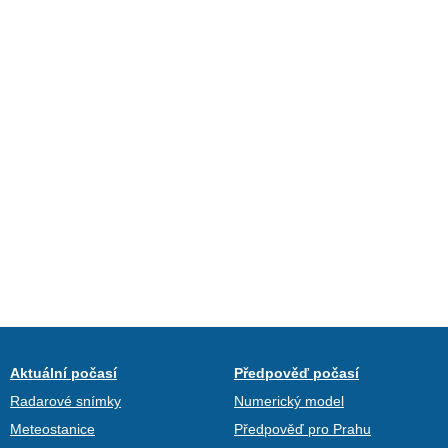
Aktuální počasí
Předpověď počasí
Radarové snímky
Numerický model
Meteostanice
Předpověď pro Prahu