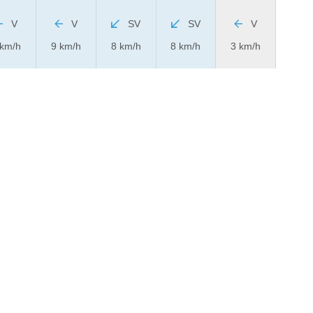
V
V
SV
SV
V
 km/h
9 km/h
8 km/h
8 km/h
3 km/h