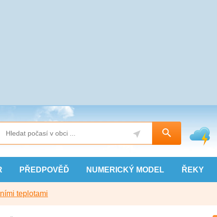
R
PŘEDPOVĚĎ
NUMERICKÝ
MODEL
ŘEKY
ními teplotami