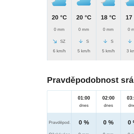
20 °C
20 °C
18 °C
17
0 mm
0 mm
0 mm
0 
SZ
S
S
6 km/h
5 km/h
5 km/h
3 k
Pravděpodobnost srá
01:00
02:00
03
dnes
dnes
dn
0 %
0 %
0
Pravděpod.