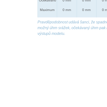
Očekáváno
0 mm
0 mm
0 
Maximum
0 mm
0 mm
0 
Pravděpodobnost udává šanci, že spadn
možný úhrn srážek, očekávaný úhrn pak 
výstupů modelu.