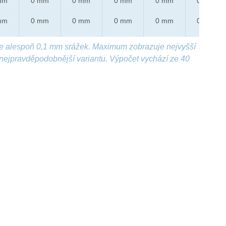
mm
0 mm
0 mm
0 mm
0 mm
0 mm
mm
0 mm
0 mm
0 mm
0 mm
0 mm
e alespoň 0,1 mm srážek. Maximum zobrazuje nejvyšší
nejpravděpodobnější variantu. Výpočet vychází ze 40