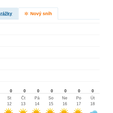
Srážky
Nový sníh
0
0
0
0
0
0
0
St
Čt
Pá
So
Ne
Po
Út
12
13
14
15
16
17
18