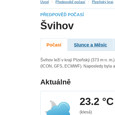
Úvod
Předpověď počasí
Plzeňský kraj
PŘEDPOVĚĎ POČASÍ
Švihov
Počasí
Slunce a Měsíc
Švihov leží v kraji Plzeňský (373 m n. m
(ICON, GFS, ECMWF). Naposledy byla ak
Aktuálně
23.2 °C
(klesá)