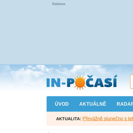
Přejít
na
hlavní
obsah
ÚVOD
AKTUÁLNĚ
RADA
Převážně slunečno s let
AKTUALITA: