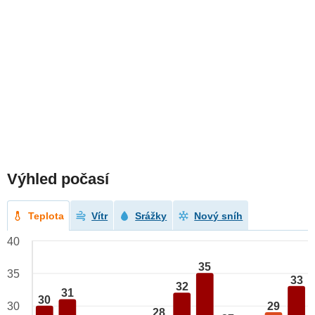
Výhled počasí
Teplota
Vítr
Srážky
Nový sníh
40
35
35
33
32
31
30
29
30
28