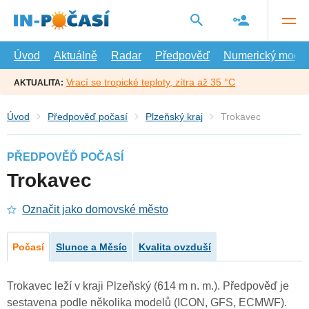
Přejít
na
hlavní
obsah
Úvod
Aktuálně
Radar
Předpověď
Numerický model
Vrací se tropické teploty, zítra až 35 °C
AKTUALITA:
Úvod
Předpověď počasí
Plzeňský kraj
Trokavec
PŘEDPOVĚĎ POČASÍ
Trokavec
Označit jako domovské město
Počasí
Slunce a Měsíc
Kvalita ovzduší
Trokavec leží v kraji Plzeňský (614 m n. m.). Předpověď je
sestavena podle několika modelů (ICON, GFS, ECMWF).