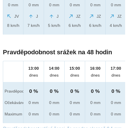
0 mm
0 mm
0 mm
0 mm
0 mm
0 mm
JV
J
J
JZ
JZ
JZ
8 km/h
7 km/h
5 km/h
6 km/h
6 km/h
4 km/h
Pravděpodobnost srážek na 48 hodin
13:00
14:00
15:00
16:00
17:00
dnes
dnes
dnes
dnes
dnes
0 %
0 %
0 %
0 %
0 %
Pravděpod.
Očekáváno
0 mm
0 mm
0 mm
0 mm
0 mm
Maximum
0 mm
0 mm
0 mm
0 mm
0 mm