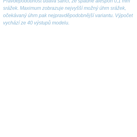
Pravděpodobnost udává šanci, že spadne alespoň 0,1 mm
srážek. Maximum zobrazuje nejvyšší možný úhrn srážek,
očekávaný úhrn pak nejpravděpodobnější variantu. Výpočet
vychází ze 40 výstupů modelu.