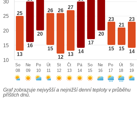
30
27
26
26
25
25
23
23
21
20
20
20
17
15
16
15
15
15
14
14
13
13
12
10
So
Ne
Po
Út
St
Čt
Pá
So
Ne
Po
Út
St
08
09
10
11
12
13
14
15
16
17
18
19
Graf zobrazuje nejvyšší a nejnižší denní teploty v průběhu
příštích dnů.