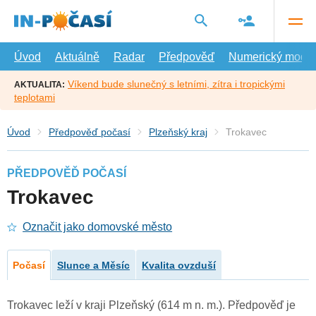
Přejít
na
hlavní
obsah
Úvod
Aktuálně
Radar
Předpověď
Numerický model
Víkend bude slunečný s letními, zítra i tropickými
AKTUALITA:
teplotami
Úvod
Předpověď počasí
Plzeňský kraj
Trokavec
PŘEDPOVĚĎ POČASÍ
Trokavec
Označit jako domovské město
Počasí
Slunce a Měsíc
Kvalita ovzduší
Trokavec leží v kraji Plzeňský (614 m n. m.). Předpověď je