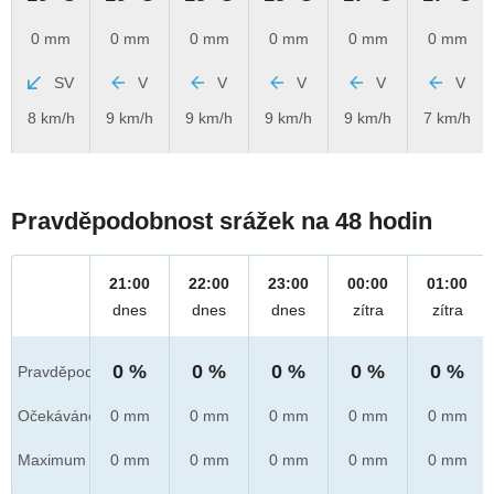
0 mm
0 mm
0 mm
0 mm
0 mm
0 mm
SV
V
V
V
V
V
8 km/h
9 km/h
9 km/h
9 km/h
9 km/h
7 km/h
Pravděpodobnost srážek na 48 hodin
21:00
22:00
23:00
00:00
01:00
dnes
dnes
dnes
zítra
zítra
0 %
0 %
0 %
0 %
0 %
Pravděpod.
Očekáváno
0 mm
0 mm
0 mm
0 mm
0 mm
Maximum
0 mm
0 mm
0 mm
0 mm
0 mm