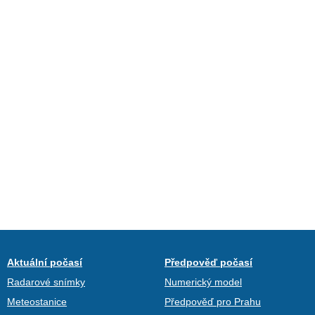
Aktuální počasí
Předpověď počasí
Radarové snímky
Numerický model
Meteostanice
Předpověď pro Prahu