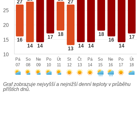
27
27
25
20
18
18
17
17
15
16
16
14
14
14
14
14
13
10
Pá
So
Ne
Po
Út
St
Čt
Pá
So
Ne
Po
Út
07
08
09
10
11
12
13
14
15
16
17
18
Graf zobrazuje nejvyšší a nejnižší denní teploty v průběhu
příštích dnů.