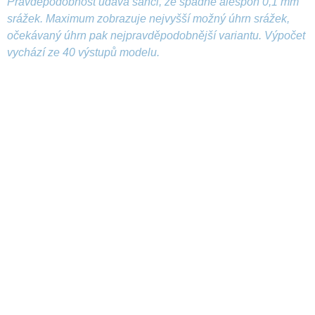
Pravděpodobnost udává šanci, že spadne alespoň 0,1 mm
srážek. Maximum zobrazuje nejvyšší možný úhrn srážek,
očekávaný úhrn pak nejpravděpodobnější variantu. Výpočet
vychází ze 40 výstupů modelu.