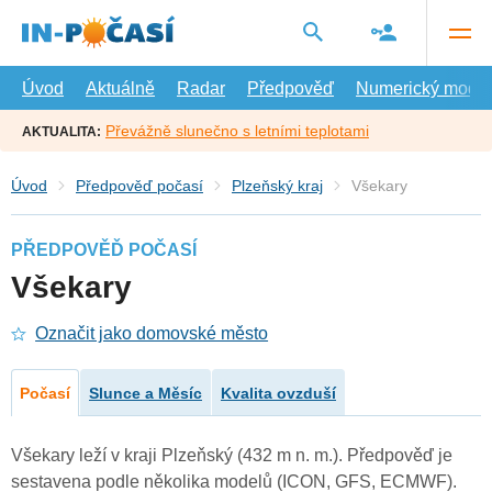
Přejít
na
hlavní
obsah
Úvod
Aktuálně
Radar
Předpověď
Numerický model
Převážně slunečno s letními teplotami
AKTUALITA:
Úvod
Předpověď počasí
Plzeňský kraj
Všekary
PŘEDPOVĚĎ POČASÍ
Všekary
Označit jako domovské město
Počasí
Slunce a Měsíc
Kvalita ovzduší
Všekary leží v kraji Plzeňský (432 m n. m.). Předpověď je
sestavena podle několika modelů (ICON, GFS, ECMWF).