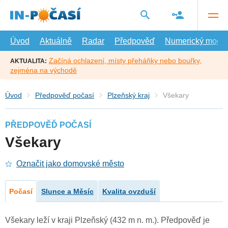
Přejít
na
hlavní
obsah
Úvod
Aktuálně
Radar
Předpověď
Numerický model
Začíná ochlazení, místy přeháňky nebo bouřky,
AKTUALITA:
zejména na východě
Úvod
Předpověď počasí
Plzeňský kraj
Všekary
PŘEDPOVĚĎ POČASÍ
Všekary
Označit jako domovské město
Počasí
Slunce a Měsíc
Kvalita ovzduší
Všekary leží v kraji Plzeňský (432 m n. m.). Předpověď je