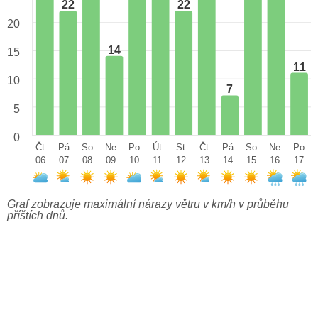
22
22
20
14
15
11
10
7
5
0
Čt
Pá
So
Ne
Po
Út
St
Čt
Pá
So
Ne
Po
06
07
08
09
10
11
12
13
14
15
16
17
Graf zobrazuje maximální nárazy větru v km/h v průběhu
příštích dnů.