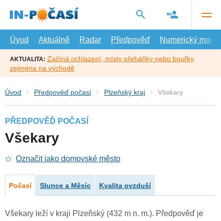
Přejít
na
hlavní
obsah
Úvod
Aktuálně
Radar
Předpověď
Numerický model
Začíná ochlazení, místy přeháňky nebo bouřky,
AKTUALITA:
zejména na východě
Úvod
Předpověď počasí
Plzeňský kraj
Všekary
PŘEDPOVĚĎ POČASÍ
Všekary
Označit jako domovské město
Počasí
Slunce a Měsíc
Kvalita ovzduší
Všekary leží v kraji Plzeňský (432 m n. m.). Předpověď je