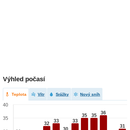
Výhled počasí
Teplota
Vítr
Srážky
Nový sníh
40
36
35
35
35
33
33
32
31
30