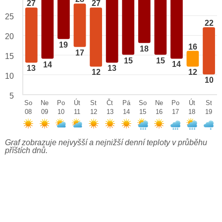
27
27
25
22
20
19
16
18
17
15
15
15
14
14
13
13
12
12
10
10
5
So
Ne
Po
Út
St
Čt
Pá
So
Ne
Po
Út
St
08
09
10
11
12
13
14
15
16
17
18
19
Graf zobrazuje nejvyšší a nejnižší denní teploty v průběhu
příštích dnů.