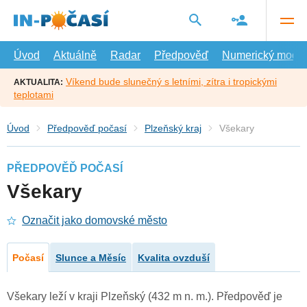
Přejít
na
hlavní
obsah
Úvod
Aktuálně
Radar
Předpověď
Numerický model
Víkend bude slunečný s letními, zítra i tropickými
AKTUALITA:
teplotami
Úvod
Předpověď počasí
Plzeňský kraj
Všekary
PŘEDPOVĚĎ POČASÍ
Všekary
Označit jako domovské město
Počasí
Slunce a Měsíc
Kvalita ovzduší
Všekary leží v kraji Plzeňský (432 m n. m.). Předpověď je