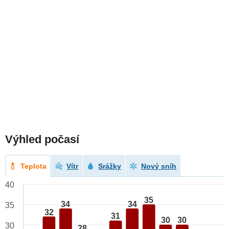
Výhled počasí
Teplota
Vítr
Srážky
Nový sníh
40
35
34
34
35
32
31
30
30
30
28